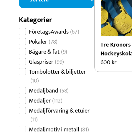
Dans
Dart
Kategorier
Djur
FöretagsAwards
(67)
Fiske
Pokaler
(78)
Tre Kronors
Bägare & fat
(9)
Hockeyskol
Glaspriser
(99)
600
kr
Tombolotter & biljetter
(10)
Medaljband
(58)
Medaljer
(112)
Medaljförvaring & etuier
(11)
Medaljmotiv i metall
(81)