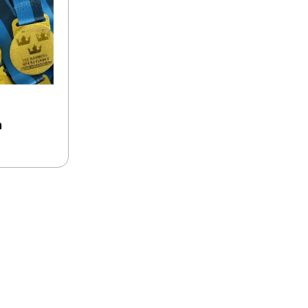
Konståkning
Motorsport
Padel
Schack
a