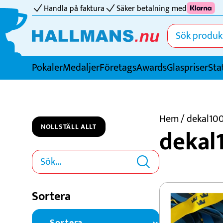
Handla på faktura
Säker betalning med
Pokaler
Medaljer
FöretagsAwards
Glaspriser
Sta
Idrotter
Badminton
Hem
/ dekal10
NOLLSTÄLL ALLT
dekal
Basket
Biljard
Bordtennis
Boule
Sortera
Bowling
Cricket