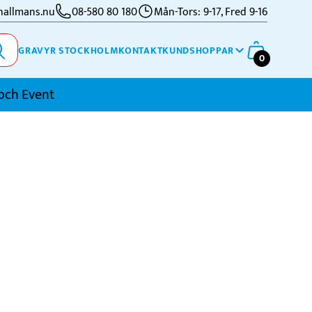
allmans.nu
08-580 80 180
Mån-Tors: 9-17, Fred 9-16
GRAVYR STOCKHOLM
KONTAKT
KUNDSHOPPAR
0
och Event
imning
kidor
kytte
ennis
vriga Sporter