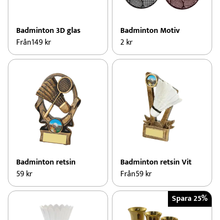
Badminton 3D glas
Badminton Motiv
Från
149
kr
2
kr
Badminton retsin
Badminton retsin Vit
59
kr
Från
59
kr
Spara 25%