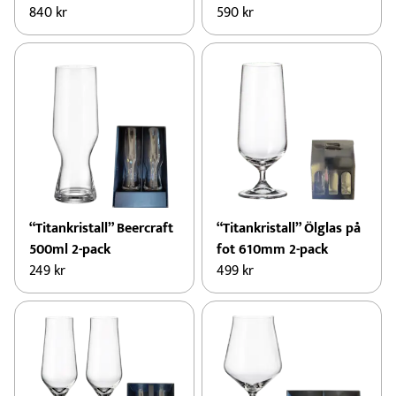
840
kr
590
kr
“Titankristall” Beercraft
“Titankristall” Ölglas på
500ml 2-pack
fot 610mm 2-pack
249
kr
499
kr