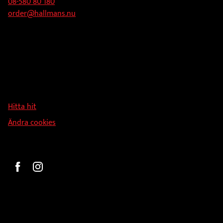
08-580 80 180
order@hallmans.nu
Adress
Hallmans Försäljnings AB
Svandammsvägen 18
126 34 Stockholm
Hitta hit
Ändra cookies