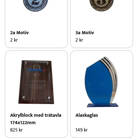
2a Motiv
3a Motiv
2
kr
2
kr
Akrylblock med trätavla
Alaskaglas
174x122mm
825
kr
149
kr