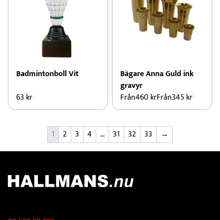
Badmintonboll Vit
Bägare Anna Guld ink
gravyr
63
kr
Från
460
kr
Från
345
kr
1
2
3
4
…
31
32
33
→
Kontakt