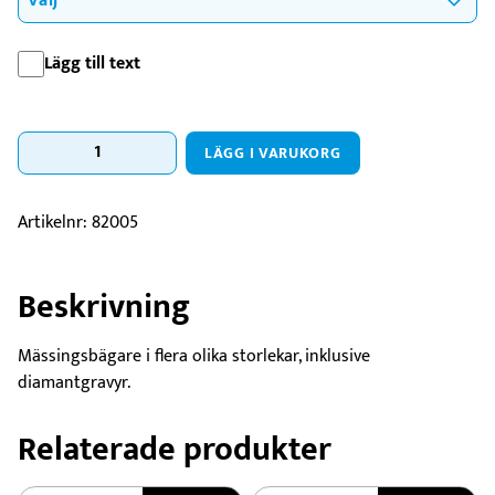
Lägg till text
Bägare
LÄGG I VARUKORG
Anna
Guld
ink
Artikelnr:
82005
gravyr
mängd
Beskrivning
Mässingsbägare i flera olika storlekar, inklusive
diamantgravyr.
Relaterade produkter