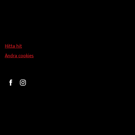
Adress
Hallmans Försäljnings AB
Svandammsvägen 18
126 34 Stockholm
Hitta hit
Ändra cookies
Beställ
Gravyr och tryck