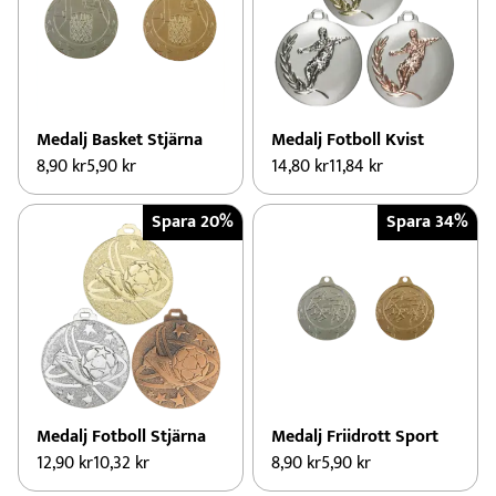
Medalj Basket Stjärna
Medalj Fotboll Kvist
8,90
kr
5,90
kr
14,80
kr
11,84
kr
Spara 20%
Spara 34%
Medalj Fotboll Stjärna
Medalj Friidrott Sport
12,90
kr
10,32
kr
8,90
kr
5,90
kr