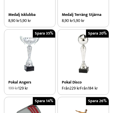
Medalj Isklubba
Medalj Terräng Stjärna
8,90
kr
5,90
kr
8,90
kr
5,90
kr
Spara 35%
Spara 20%
Pokal Angers
Pokal Disco
Det
Det
199
kr
129
kr
Från
229
kr
Från
184
kr
ursprungliga
nuvarande
priset
priset
Spara 14%
Spara 26%
var:
är:
199 kr.
129 kr.