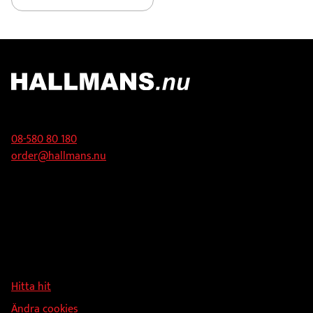
Kontakt
08-580 80 180
order@hallmans.nu
Adress
Hallmans Försäljnings AB
Svandammsvägen 18
126 34 Stockholm
Hitta hit
Ändra cookies