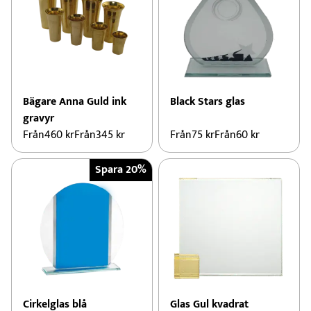
Bägare Anna Guld ink
Black Stars glas
gravyr
Från
460
kr
Från
345
kr
Från
75
kr
Från
60
kr
Spara 20%
Cirkelglas blå
Glas Gul kvadrat