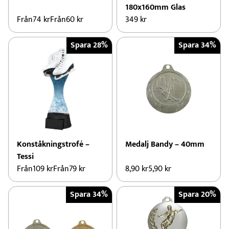
180x160mm Glas
Från
74
kr
Från
60
kr
349
kr
Spara 28%
Spara 34%
Konståkningstrofé –
Medalj Bandy – 40mm
Tessi
Från
109
kr
Från
79
kr
8,90
kr
5,90
kr
Spara 34%
Spara 20%