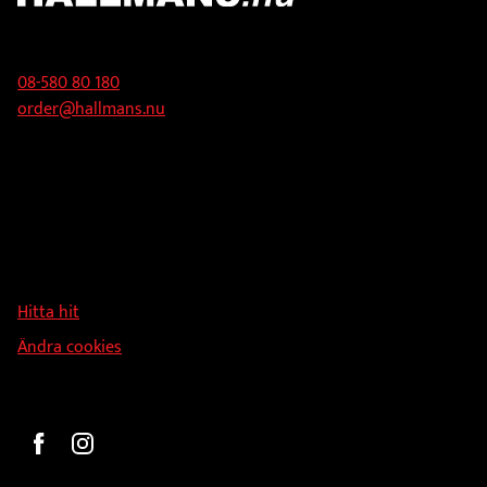
väljas
väljas
Kontakt
på
på
produktsidan
produktsidan
08-580 80 180
order@hallmans.nu
Adress
Hallmans Försäljnings AB
Svandammsvägen 18
126 34 Stockholm
Hitta hit
Ändra cookies