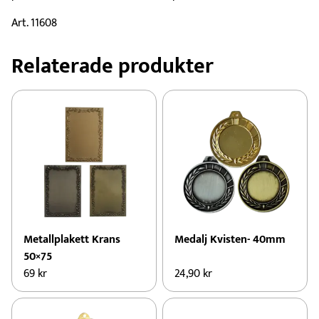
Art. 11608
Relaterade produkter
Metallplakett Krans
Medalj Kvisten- 40mm
50×75
69
kr
24,90
kr
Den
Den
här
här