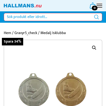
0
Hem
/
Gravyr5_check
/ Medalj Isklubba
Spara 34%