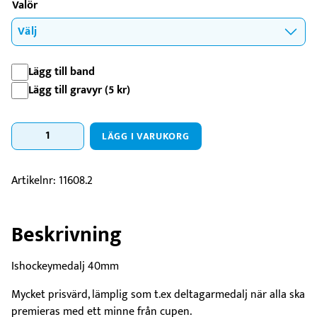
Valör
Lägg till band
Lägg till gravyr (
5
kr
)
Medalj
LÄGG I VARUKORG
Isklubba
mängd
Artikelnr:
11608.2
Beskrivning
Ishockeymedalj 40mm
Mycket prisvärd, lämplig som t.ex deltagarmedalj när alla ska
premieras med ett minne från cupen.