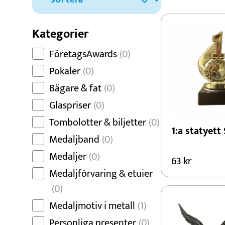
Alla våra pokal
Dans
djursport.
Dart
Kategorier
Djur
FöretagsAwards
(0)
Fiske
Pokaler
(0)
Bägare & fat
(0)
Glaspriser
(0)
Tombolotter & biljetter
(0)
1:a statyett 
Medaljband
(0)
Medaljer
(0)
63
kr
Medaljförvaring & etuier
(0)
Medaljmotiv i metall
(1)
Personliga presenter
(0)