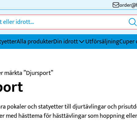
order@h
tyetter
Alla produkter
Din idrott
Utförsäljning
Cuper 
Fotboll
S
r märkta ”Djursport”
port
Friidrott
S
Golf
S
Handboll
T
ra pokaler och statyetter till djurtävlingar och prisutd
Innebandy
Ö
er med hästtema för hästtävlingar som hoppning eller 
Ishockey
t för tävlingar i kaninhoppning. Vi har även priser för 
 neutrala statyetter och plaketter som kan anpassas e
Kampsport