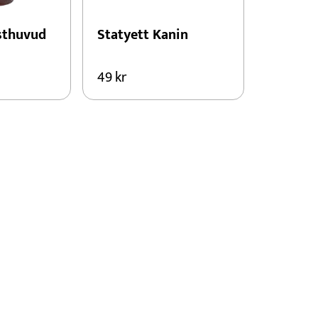
sthuvud
Statyett Kanin
49
kr