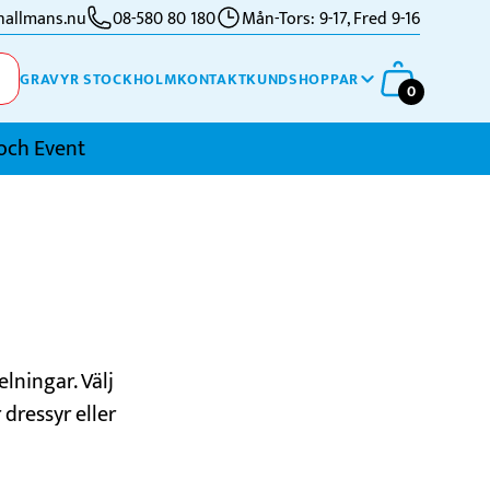
allmans.nu
08-580 80 180
Mån-Tors: 9-17, Fred 9-16
GRAVYR STOCKHOLM
KONTAKT
KUNDSHOPPAR
0
och Event
imning
kidor
kytte
ennis
elningar. Välj
vriga Sporter
dressyr eller
fågeltävlingar
fter tävling.