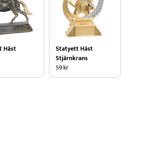
t Häst
Statyett Häst
Stjärnkrans
59
kr