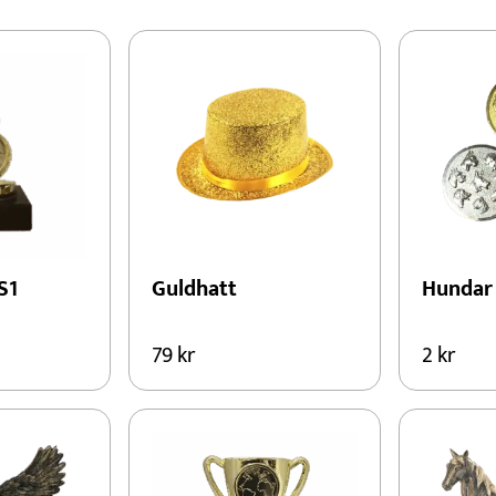
er och statyetter kan beställas med egen gravyr för att
Konståkning
Motorsport
Padel
Schack
S1
Guldhatt
Hundar
79
kr
2
kr