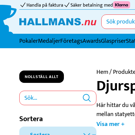
Handla på faktura
Säker betalning med
Pokaler
Medaljer
FöretagsAwards
Glaspriser
Sta
Idrotter
Badminton
Hem
/ Produkte
NOLLSTÄLL ALLT
Djurs
Basket
Biljard
Bordtennis
Här hittar du vå
Boule
mellan statyett
Sortera
Bowling
en kaninstatyet
Visa mer +
och hundar samt
Cricket