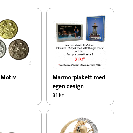
 passa din
 Motiv
Marmorplakett med
egen design
31
kr