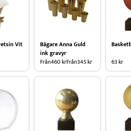
Konståkning
Motorsport
Padel
Schack
etsin Vit
Bägare Anna Guld
Basketb
ink gravyr
Från
460
kr
Från
345
kr
63
kr