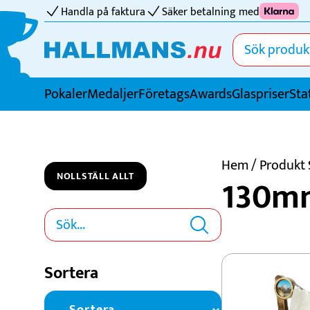
Handla på faktura
Säker betalning med
Pokaler
Medaljer
FöretagsAwards
Glaspriser
Sta
Idrotter
Badminton
Hem
/ Produkt 
NOLLSTÄLL ALLT
130m
Basket
Biljard
Bordtennis
Boule
Sortera
Bowling
Cricket