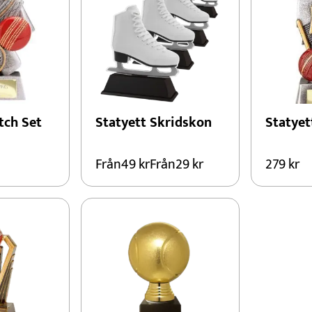
tch Set
Statyett Skridskon
Statyet
Från
49
kr
Från
29
kr
279
kr