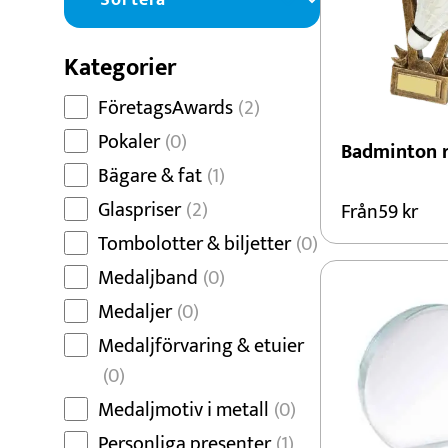
Dans
Dart
Kategorier
Djur
FöretagsAwards
(2)
Fiske
Pokaler
(0)
Badminton r
Bägare & fat
(1)
Glaspriser
(2)
Från
59
kr
Tombolotter & biljetter
(0)
Medaljband
(0)
Medaljer
(0)
Medaljförvaring & etuier
(0)
Medaljmotiv i metall
(0)
Personliga presenter
(1)