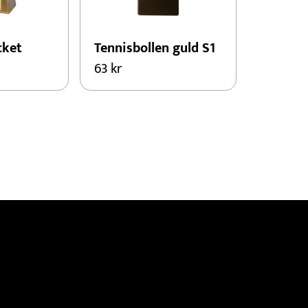
cket
Tennisbollen guld S1
63
kr
Beställ
Info