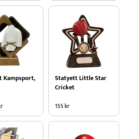
t Kampsport,
Statyett Little Star
Cricket
kr
155
kr