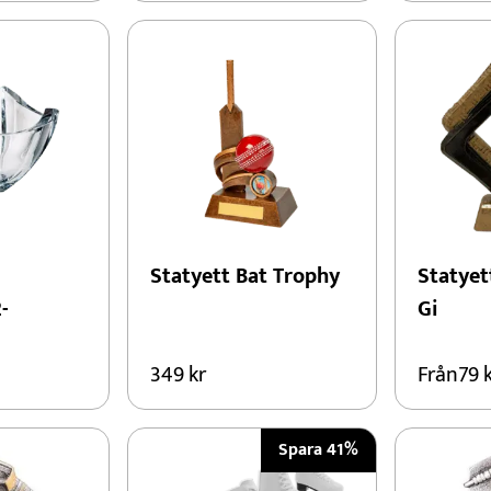
Statyett Bat Trophy
Statyet
-
Gi
349
kr
Från
79
Spara 41%