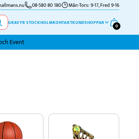
allmans.nu
08-580 80 180
Mån-Tors: 9-17, Fred 9-16
GRAVYR STOCKHOLM
KONTAKT
KUNDSHOPPAR
0
och Event
imning
kidor
kytte
ennis
vriga Sporter