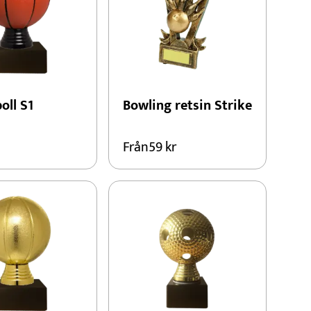
oll S1
Bowling retsin Strike
Från
59
kr