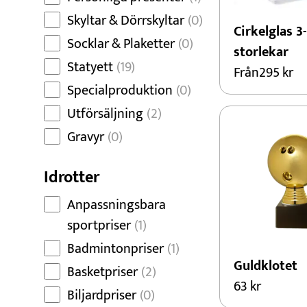
Skyltar & Dörrskyltar
(0)
Cirkelglas 3-
Socklar & Plaketter
(0)
storlekar
Statyett
(19)
Från
295
kr
Specialproduktion
(0)
Utförsäljning
(2)
Gravyr
(0)
Idrotter
Anpassningsbara
sportpriser
(1)
Badmintonpriser
(1)
Guldklotet
Basketpriser
(2)
63
kr
Biljardpriser
(0)