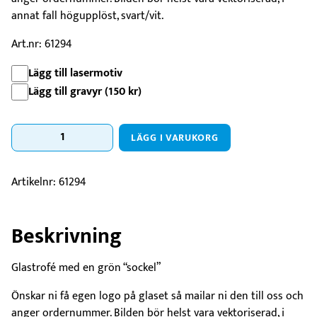
annat fall högupplöst, svart/vit.
Art.nr: 61294
Lägg till lasermotiv
Lägg till gravyr (
150
kr
)
Glasstatyett
LÄGG I VARUKORG
Smaragdgrön
200x100mm
mängd
Artikelnr:
61294
Beskrivning
Glastrofé med en grön “sockel”
Önskar ni få egen logo på glaset så mailar ni den till oss och
anger ordernummer. Bilden bör helst vara vektoriserad, i