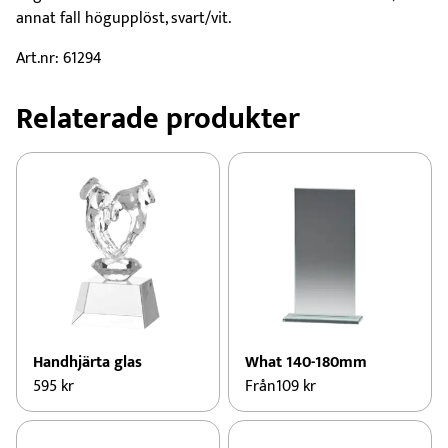
annat fall högupplöst, svart/vit.
Art.nr: 61294
Relaterade produkter
Handhjärta glas
What 140-180mm
595
kr
Från
109
kr
Den
här