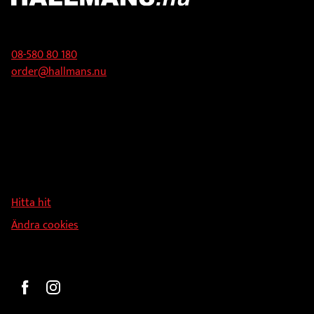
väljas
väljas
Kontakt
på
på
produktsidan
produktsidan
08-580 80 180
order@hallmans.nu
Adress
Hallmans Försäljnings AB
Svandammsvägen 18
126 34 Stockholm
Hitta hit
Ändra cookies