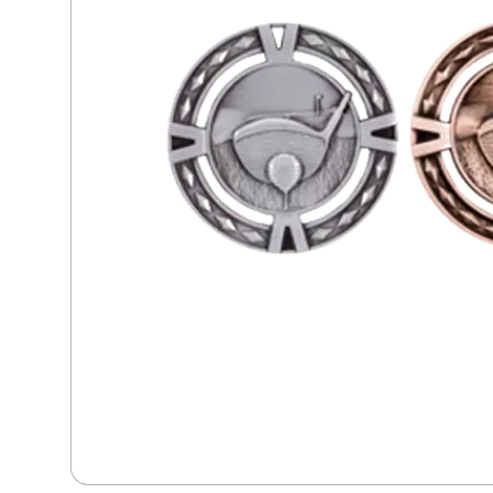
Dans
Dart
Djur
Fiske