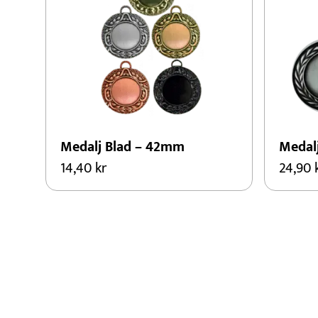
Medalj Blad – 42mm
Medal
14,40
kr
24,90
Den
Den
här
här
produkten
produ
har
har
flera
flera
varianter.
variant
De
De