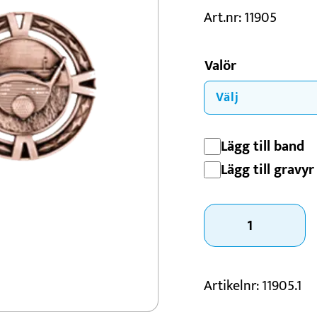
Art.nr: 11905
Konståkning
Motorsport
Valör
Padel
Schack
Lägg till band
Lägg till gravyr 
Medalj
Golf
Albatross
mängd
Artikelnr:
11905.1