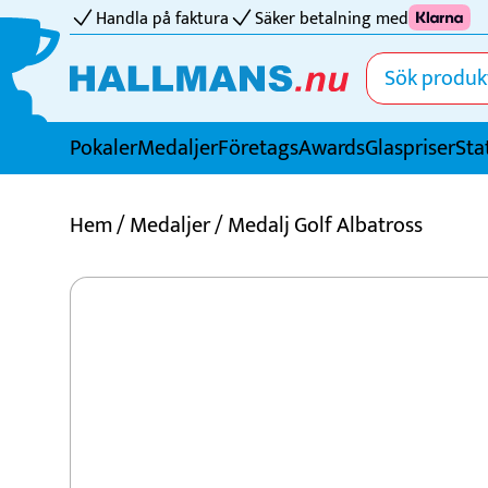
Handla på faktura
Säker betalning med
Pokaler
Medaljer
FöretagsAwards
Glaspriser
Sta
Idrotter
Hem
/
Medaljer
/ Medalj Golf Albatross
Badminton
Basket
Biljard
Bordtennis
Boule
Bowling
Cricket