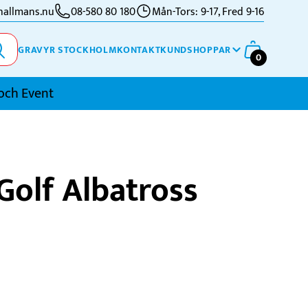
allmans.nu
08-580 80 180
Mån-Tors: 9-17, Fred 9-16
GRAVYR STOCKHOLM
KONTAKT
KUNDSHOPPAR
0
och Event
imning
Golf Albatross
kidor
kytte
ennis
vriga Sporter