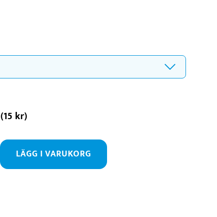
(
15
kr
)
LÄGG I VARUKORG