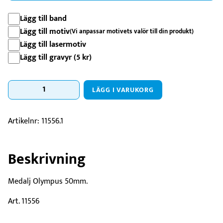
Lägg till band
Lägg till motiv
(Vi anpassar motivets valör till din produkt)
Lägg till lasermotiv
Lägg till gravyr (
5
kr
)
Medalj
LÄGG I VARUKORG
Olympus
-
50mm
Artikelnr:
11556.1
mängd
Beskrivning
Medalj Olympus 50mm.
Art. 11556