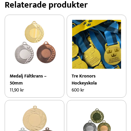
Relaterade produkter
Medalj Fältkrans –
Tre Kronors
50mm
Hockeyskola
11,90
kr
600
kr
Den
här
produkten
har
flera