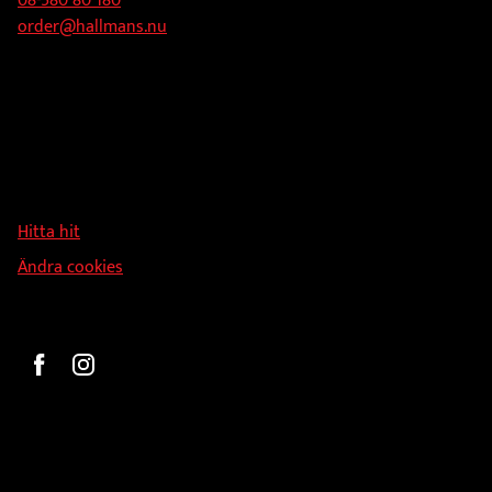
08-580 80 180
order@hallmans.nu
Adress
Hallmans Försäljnings AB
Svandammsvägen 18
126 34 Stockholm
Hitta hit
Ändra cookies
Beställ