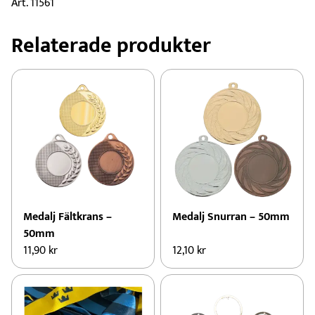
Art. 11561
Relaterade produkter
Medalj Fältkrans –
Medalj Snurran – 50mm
50mm
11,90
kr
12,10
kr
Den
Den
här
här
produkten
produkten