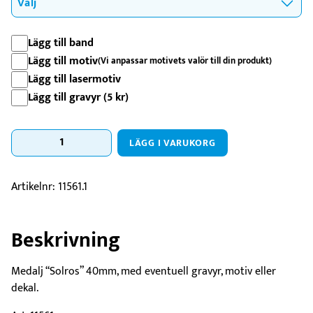
Lägg till band
Lägg till motiv
(Vi anpassar motivets valör till din produkt)
Lägg till lasermotiv
Lägg till gravyr (
5
kr
)
Medalj
LÄGG I VARUKORG
Solros
-
40mm
Artikelnr:
11561.1
mängd
Beskrivning
Medalj “Solros” 40mm, med eventuell gravyr, motiv eller
dekal.