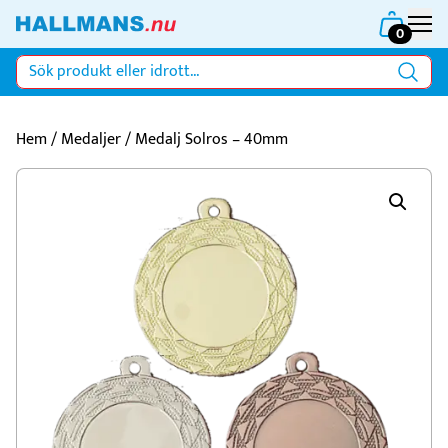
0
Hem
/
Medaljer
/ Medalj Solros – 40mm