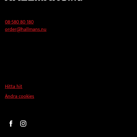
väljas
Kontakt
på
produktsidan
08-580 80 180
order@hallmans.nu
Adress
Hallmans Försäljnings AB
Svandammsvägen 18
126 34 Stockholm
Hitta hit
Ändra cookies