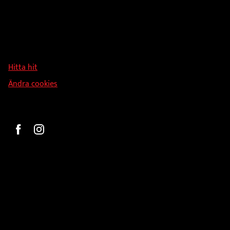
Adress
Hallmans Försäljnings AB
Svandammsvägen 18
126 34 Stockholm
Hitta hit
Ändra cookies
Beställ
Gravyr och tryck
Pokaler