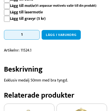
Lägg till motiv
(Vi anpassar motivets valör till din produkt)
Lägg till lasermotiv
Lägg till gravyr (
5
kr
)
Medalj
LÄGG I VARUKORG
Venedig
-
50mm
Artikelnr:
11524.1
mängd
Beskrivning
Exklusiv medalj 50mm med bra tyngd.
Relaterade produkter