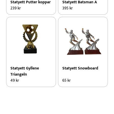
Statyett Putter koppar
Statyett Batsman A
239
kr
395
kr
Statyett Gyllene
Statyett Snowboard
Triangeln
49
kr
65
kr
Den
här
produkten
har
flera