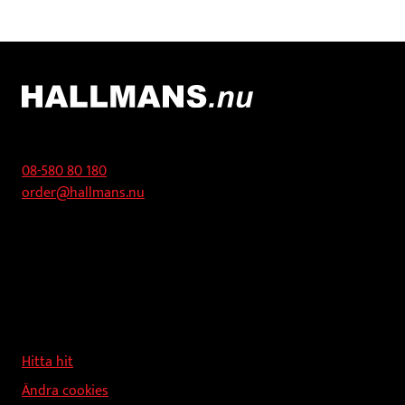
varianter.
De
olika
alternativen
kan
väljas
Kontakt
på
produktsidan
08-580 80 180
order@hallmans.nu
Adress
Hallmans Försäljnings AB
Svandammsvägen 18
126 34 Stockholm
Hitta hit
Ändra cookies