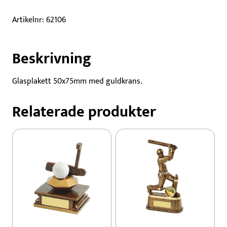
Krans
mängd
Artikelnr:
62106
Beskrivning
Glasplakett 50x75mm med guldkrans.
Relaterade produkter