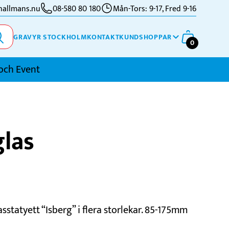
allmans.nu
08-580 80 180
Mån-Tors: 9-17, Fred 9-16
GRAVYR STOCKHOLM
KONTAKT
KUNDSHOPPAR
0
och Event
imning
glas
kidor
kytte
ennis
vriga Sporter
sstatyett “Isberg” i flera storlekar. 85-175mm