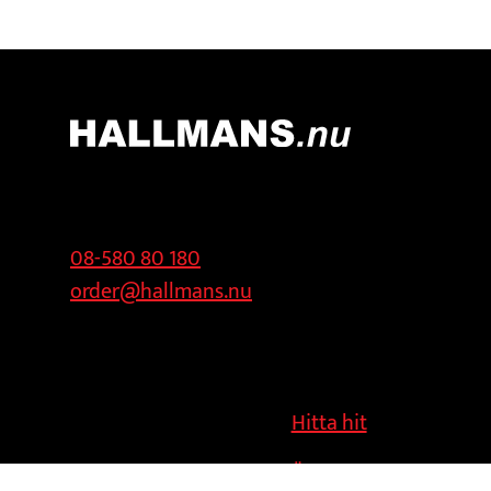
Kontakt
Adress
08-580 80 180
Hallmans
order@hallmans.nu
Försäljnings AB
Svandammsvägen
18
126 34 Stockholm
Hitta hit
Ändra cookies