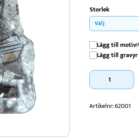
Konståkning
Storlek
Motorsport
Padel
Schack
Lägg till motiv
(
Lägg till gravyr 
Isberg
glas
mängd
Artikelnr:
62001