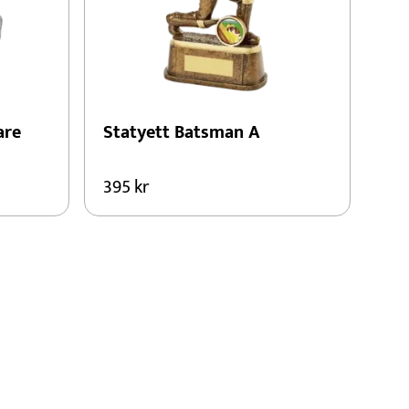
are
Statyett Batsman A
395
kr