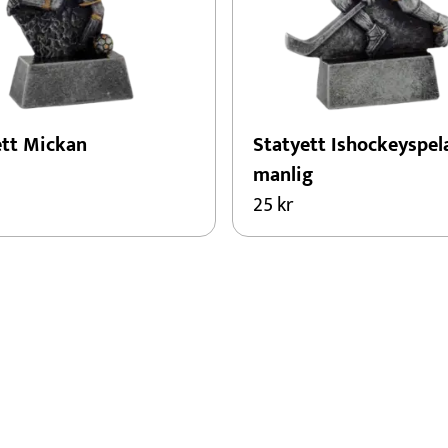
ett Mickan
Statyett Ishockeyspel
manlig
25
kr