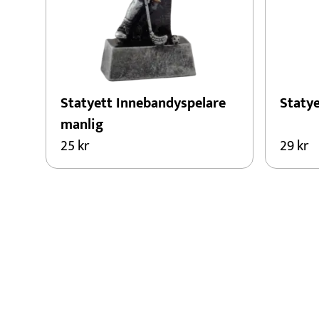
Statyett Innebandyspelare
Staty
manlig
25
kr
29
kr