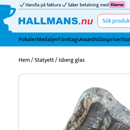
Handla på faktura
Säker betalning med
Pokaler
Medaljer
FöretagsAwards
Glaspriser
Sta
Idrotter
Hem
/
Statyett
/ Isberg glas
Badminton
Basket
Biljard
Bordtennis
Boule
Bowling
Cricket