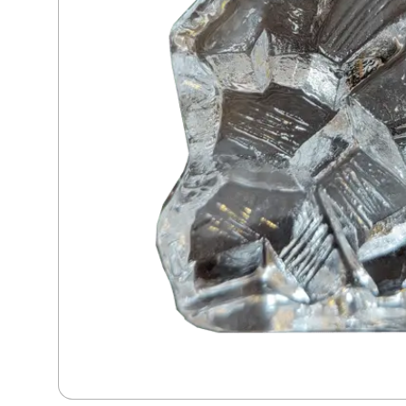
Dans
Dart
Djur
Fiske