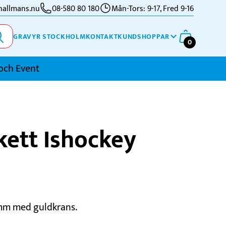
allmans.nu
08-580 80 180
Mån-Tors: 9-17, Fred 9-16
GRAVYR STOCKHOLM
KONTAKT
KUNDSHOPPAR
0
och Event
imning
kett Ishockey
kidor
kytte
ennis
vriga Sporter
mm med guldkrans.