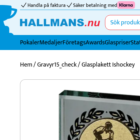
Handla på faktura
Säker betalning med
Pokaler
Medaljer
FöretagsAwards
Glaspriser
Sta
Idrotter
Hem
/
Gravyr15_check
/ Glasplakett Ishockey
Badminton
Basket
Biljard
Bordtennis
Boule
Bowling
Cricket