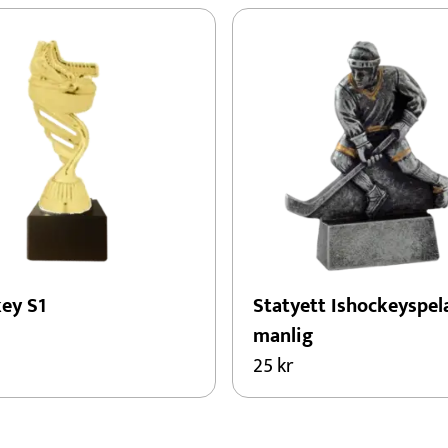
key S1
Statyett Ishockeyspel
manlig
25
kr