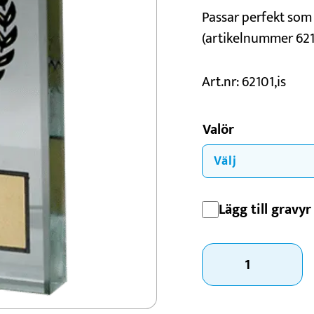
Passar perfekt som 
Konståkning
(artikelnummer 6211
Motorsport
Padel
Art.nr: 62101,is
Schack
Valör
Lägg till gravyr 
Glasplakett
Ishockey
mängd