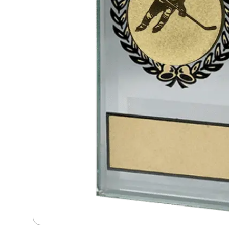
Dans
Dart
Djur
Fiske