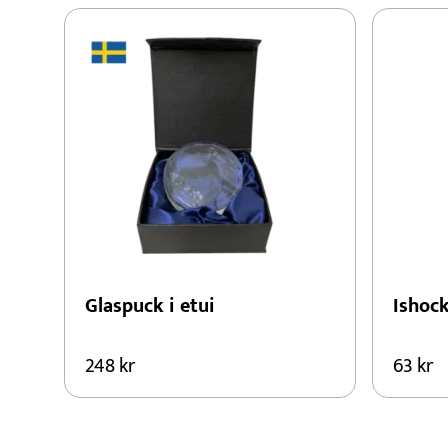
Glaspuck i etui
Ishoc
248
kr
63
kr