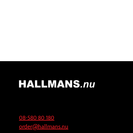
Kontakt
Adress
08-580 80 180
Hallmans
order@hallmans.nu
Försäljnings AB