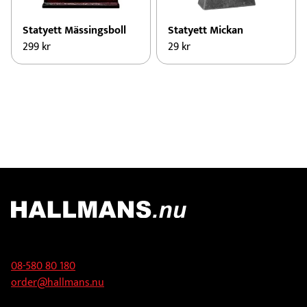
Statyett Mässingsboll
Statyett Mickan
299
kr
29
kr
Kontakt
08-580 80 180
order@hallmans.nu