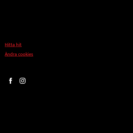
Adress
Hallmans Försäljnings AB
Svandammsvägen 18
126 34 Stockholm
Hitta hit
Ändra cookies
Beställ
Gravyr och tryck