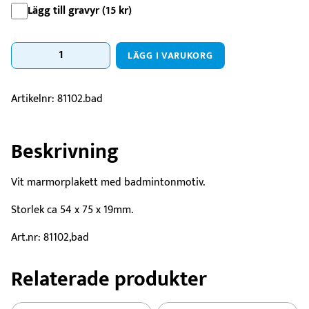
Lägg till gravyr (
15
kr
)
Marmorplakett
LÄGG I VARUKORG
badminton
mängd
Artikelnr:
81102.bad
Beskrivning
Vit marmorplakett med badmintonmotiv.
Storlek ca 54 x 75 x 19mm.
Art.nr: 81102,bad
Relaterade produkter