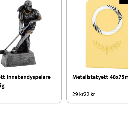
ett Innebandyspelare
Metallstatyett 48x7
ig
29
kr
22
kr
Den
här
produkten