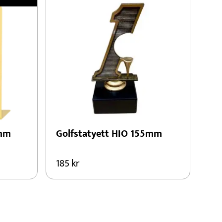
5mm
Golfstatyett HIO 155mm
185
kr