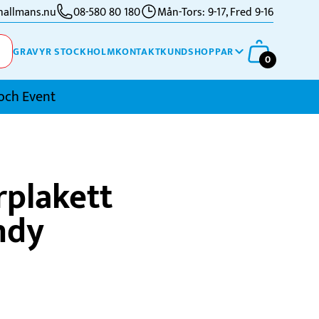
allmans.nu
08-580 80 180
Mån-Tors: 9-17, Fred 9-16
GRAVYR STOCKHOLM
KONTAKT
KUNDSHOPPAR
0
och Event
imning
plakett
kidor
ndy
kytte
ennis
vriga Sporter