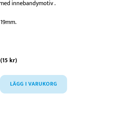
 med innebandymotiv .
x 19mm.
(
15
kr
)
LÄGG I VARUKORG