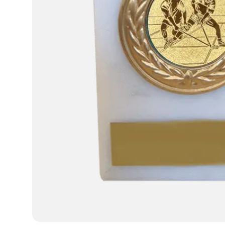
Dans
Dart
Djur
Fiske