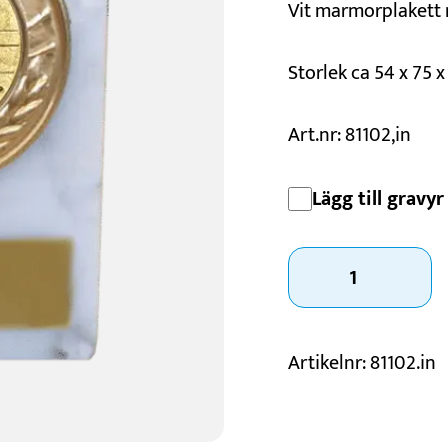
Vit marmorplakett
Konståkning
Motorsport
Storlek ca 54 x 75 
Padel
Schack
Art.nr: 81102,in
Lägg till gravyr 
Marmorplakett
innebandy
mängd
Artikelnr:
81102.in