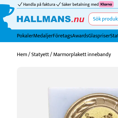
Handla på faktura
Säker betalning med
Pokaler
Medaljer
FöretagsAwards
Glaspriser
Sta
Idrotter
Hem
/
Statyett
/ Marmorplakett innebandy
Badminton
Basket
Biljard
Bordtennis
Boule
Bowling
Cricket