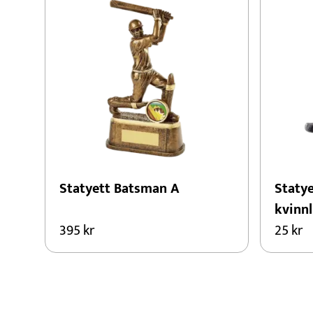
Statyett Batsman A
Staty
kvinnl
395
kr
25
kr