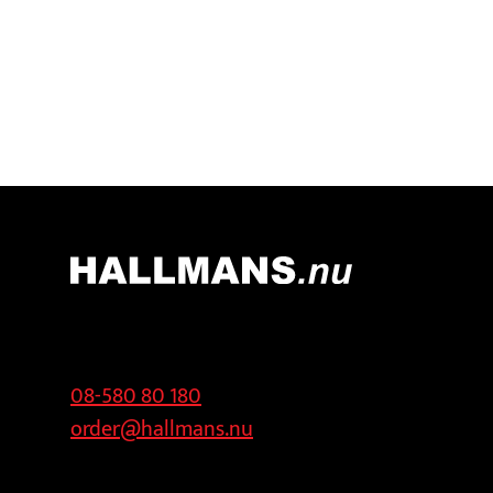
Kontakt
Adress
08-580 80 180
Hallmans
order@hallmans.nu
Försäljnings AB
Svandammsvägen