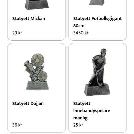
Statyett Mickan
Statyett Fotbollsgigant
80cm
29
kr
3450
kr
Statyett Dojjan
Statyett
Innebandyspelare
manlig
36
kr
25
kr