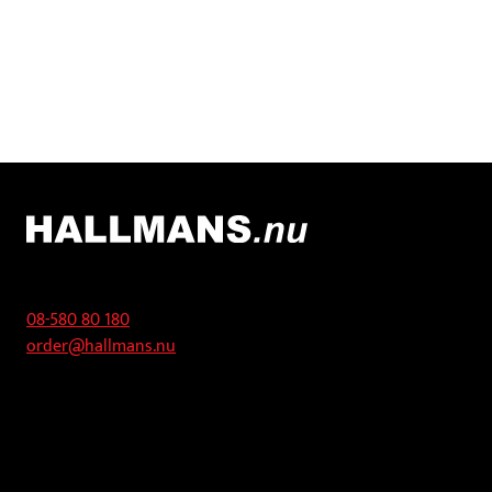
Kontakt
08-580 80 180
order@hallmans.nu
Adress
Hallmans Försäljnings AB