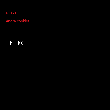
Svandammsvägen 18
126 34 Stockholm
Hitta hit
Ändra cookies
Beställ
Gravyr och tryck
Pokaler
Glasprodukter
Medaljer
Statyetter