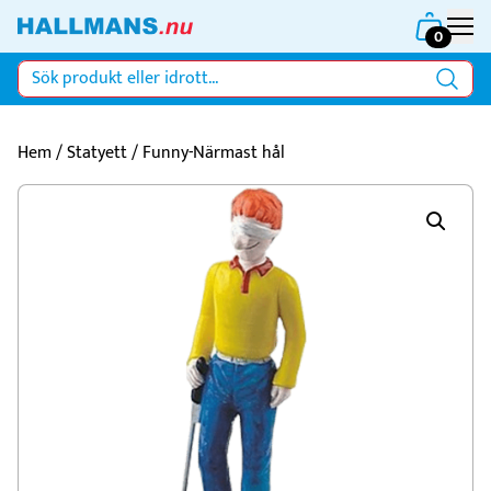
0
Hem
/
Statyett
/ Funny-Närmast hål