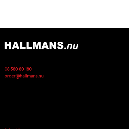
Kontakt
08-580 80 180
order@hallmans.nu
Adress
Hallmans Försäljnings AB
Svandammsvägen 18
126 34 Stockholm