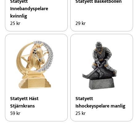
Statyett
Statyett Basketbollen
Innebandyspelare
kvinnlig
25
kr
29
kr
Statyett Häst
Statyett
Stjärnkrans
Ishockeyspelare manlig
59
kr
25
kr