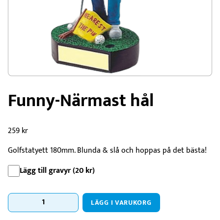
Funny-Närmast hål
259
kr
Golfstatyett 180mm. Blunda & slå och hoppas på det bästa!
Lägg till gravyr (
20
kr
)
Funny-
LÄGG I VARUKORG
Närmast