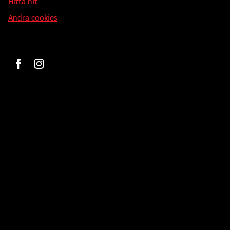
Hitta hit
Ändra cookies
Beställ
Gravyr och tryck
Pokaler
Glasprodukter
Medaljer
Statyetter
Information