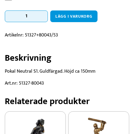
Statyett
LÄGG I VARUKORG
Neutral
S1
mängd
Artikelnr:
51327+80043/53
Beskrivning
Pokal Neutral S1. Guldfärgad. Höjd ca 150mm
Art.nr: 51327-80043
Relaterade produkter