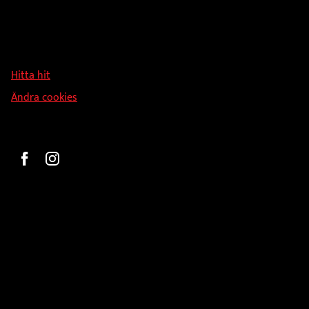
Adress
Hallmans Försäljnings AB
Svandammsvägen 18
126 34 Stockholm
Hitta hit
Ändra cookies
Beställ
Gravyr och tryck
Pokaler
Glasprodukter