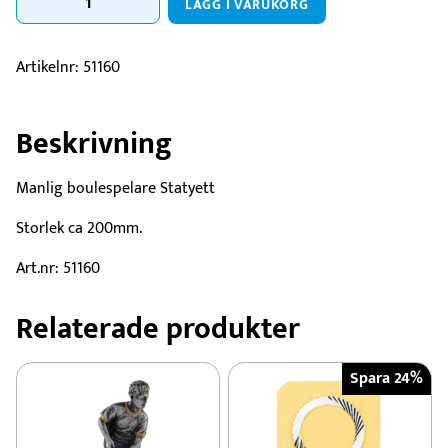
LÄGG I VARUKORG
Boule
manlig
mängd
Artikelnr:
51160
Beskrivning
Manlig boulespelare Statyett
Storlek ca 200mm.
Art.nr: 51160
Relaterade produkter
Spara 24%