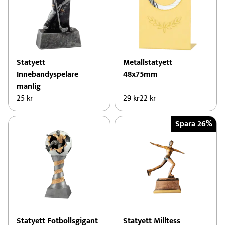
Statyett
Metallstatyett
Innebandyspelare
48x75mm
manlig
25
kr
29
kr
22
kr
Den
här
Spara 26%
produkten
har
flera
varianter.
De
olika
alternativen
kan
Statyett Fotbollsgigant
Statyett Milltess