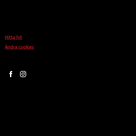
Adress
Hallmans Försäljnings AB
Svandammsvägen 18
126 34 Stockholm
Hitta hit
Ändra cookies
Beställ
Gravyr och tryck
Pokaler