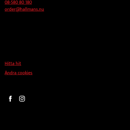
08-580 80 180
order@hallmans.nu
Adress
Hallmans Försäljnings AB
Svandammsvägen 18
126 34 Stockholm
Hitta hit
Ändra cookies