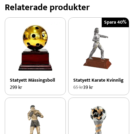
Relaterade produkter
Spara 40%
Statyett Mässingsboll
Statyett Karate Kvinnlig
Det
Det
299
kr
65
kr
39
kr
ursprungliga
nuvarande
priset
priset
var:
är:
65 kr.
39 kr.