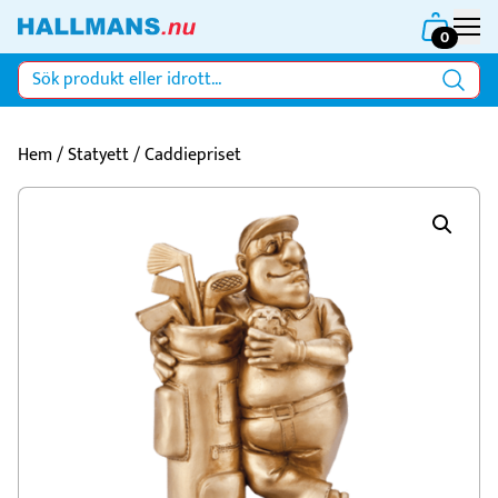
0
Hem
/
Statyett
/ Caddiepriset