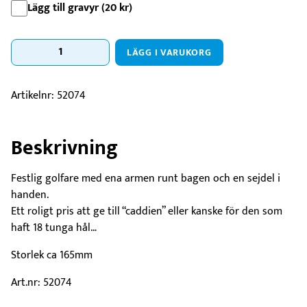
Lägg till gravyr (
20
kr
)
Caddiepriset
LÄGG I VARUKORG
mängd
Artikelnr:
52074
Beskrivning
Festlig golfare med ena armen runt bagen och en sejdel i
handen.
Ett roligt pris att ge till “caddien” eller kanske för den som
haft 18 tunga hål…
Storlek ca 165mm
Art.nr: 52074