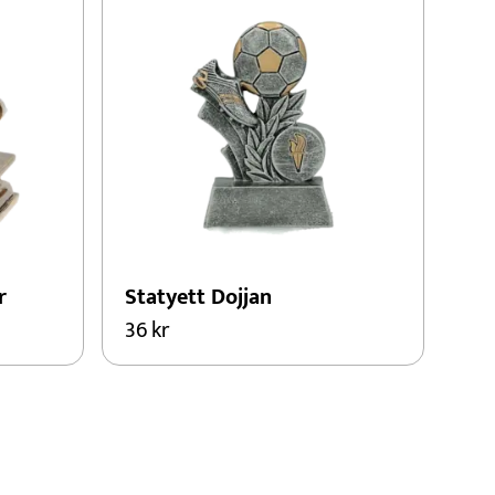
r
Statyett Dojjan
36
kr