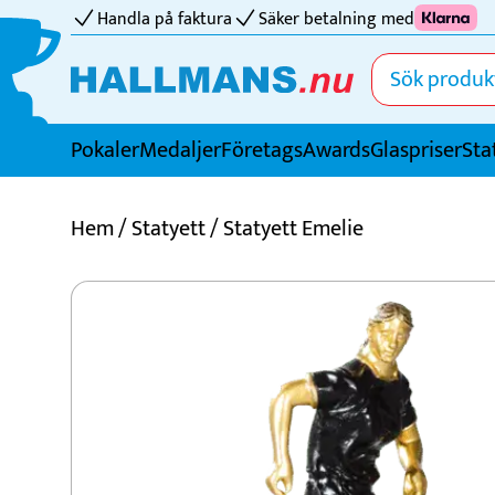
Handla på faktura
Säker betalning med
Pokaler
Medaljer
FöretagsAwards
Glaspriser
Sta
Idrotter
Hem
/
Statyett
/ Statyett Emelie
Badminton
Basket
Biljard
Bordtennis
Boule
Bowling
Cricket