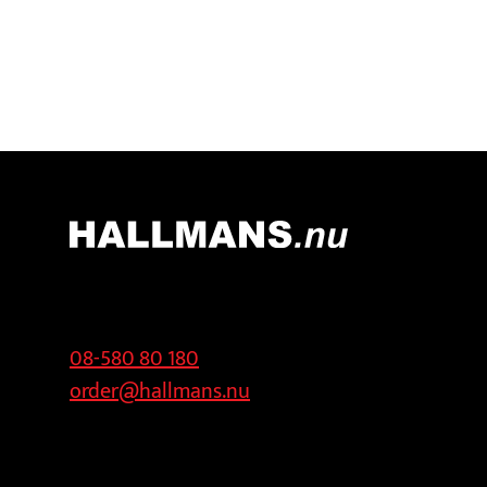
Kontakt
Adress
08-580 80 180
Hallmans
order@hallmans.nu
Försäljnings AB
Svandammsvägen
18