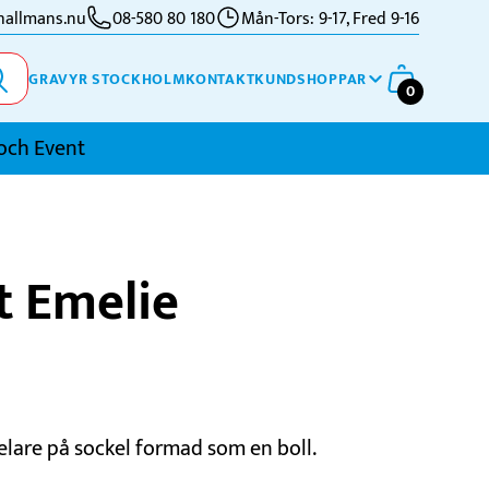
allmans.nu
08-580 80 180
Mån-Tors: 9-17, Fred 9-16
GRAVYR STOCKHOLM
KONTAKT
KUNDSHOPPAR
0
och Event
imning
t Emelie
kidor
kytte
ennis
vriga Sporter
elare på sockel formad som en boll.