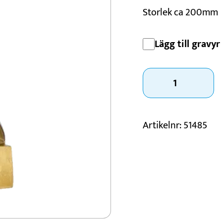
Storlek ca 200mm
Konståkning
Motorsport
Lägg till gravyr 
Padel
Schack
Statyett
Emelie
mängd
Artikelnr:
51485