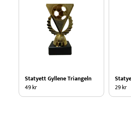
Statyett Gyllene Triangeln
Staty
49
kr
29
kr