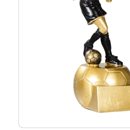
Dans
Dart
Djur
Fiske