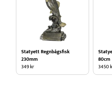
Statyett Regnbågsfisk
Statye
230mm
80cm
349
kr
3450
k