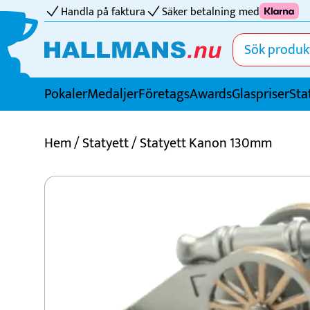
Handla på faktura
Säker betalning med
Pokaler
Medaljer
FöretagsAwards
Glaspriser
Sta
Idrotter
Hem
/
Statyett
/ Statyett Kanon 130mm
Badminton
Basket
Biljard
Bordtennis
Boule
Bowling
Cricket