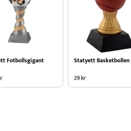
tt Fotbollsgigant
Statyett Basketbollen
r
29
kr