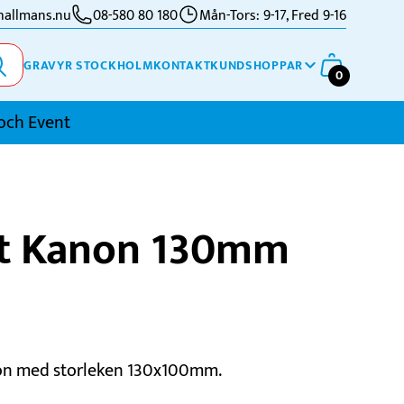
allmans.nu
08-580 80 180
Mån-Tors: 9-17, Fred 9-16
GRAVYR STOCKHOLM
KONTAKT
KUNDSHOPPAR
0
och Event
imning
tt Kanon 130mm
kidor
kytte
ennis
vriga Sporter
non med storleken 130x100mm.