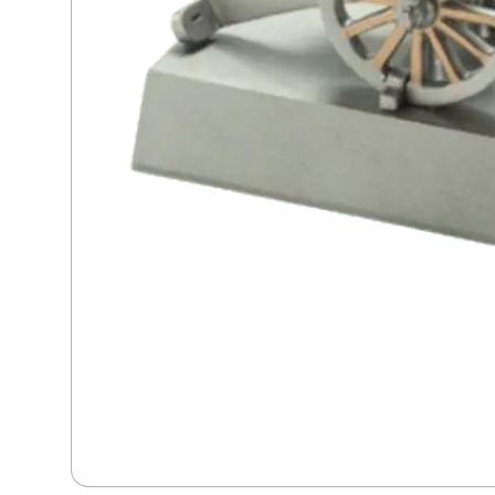
Dans
Dart
Djur
Fiske