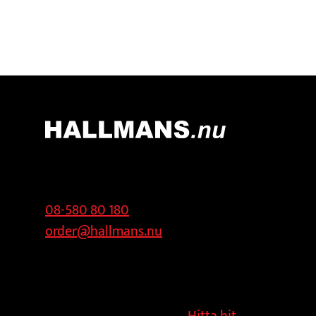
Kontakt
Adress
08-580 80 180
Hallmans
order@hallmans.nu
Försäljnings AB
Svandammsvägen
18
126 34 Stockholm
Hitta hit