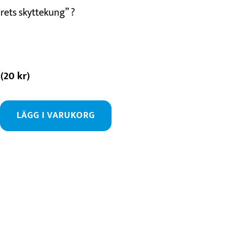
årets skyttekung” ?
(
20
kr
)
LÄGG I VARUKORG