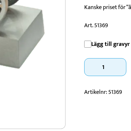
Kanske priset för “
Konståkning
Motorsport
Art. 51369
Padel
Schack
Lägg till gravyr 
Statyett
Kanon
130mm
mängd
Artikelnr:
51369