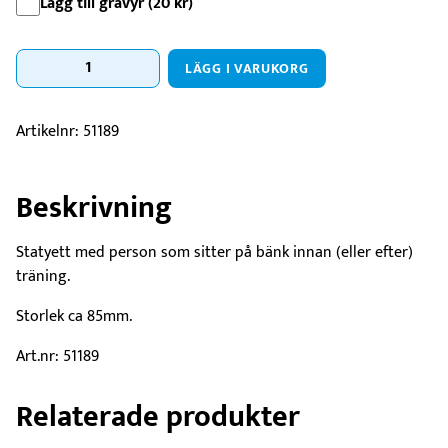
Lägg till gravyr (
20
kr
)
Statyett
LÄGG I VARUKORG
Träningspris
mängd
Artikelnr:
51189
Beskrivning
Statyett med person som sitter på bänk innan (eller efter)
träning.
Storlek ca 85mm.
Art.nr: 51189
Relaterade produkter