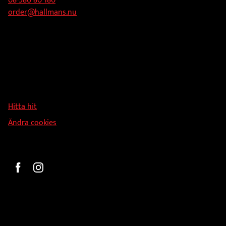
08-580 80 180
order@hallmans.nu
Adress
Hallmans Försäljnings AB
Svandammsvägen 18
126 34 Stockholm
Hitta hit
Ändra cookies
Beställ