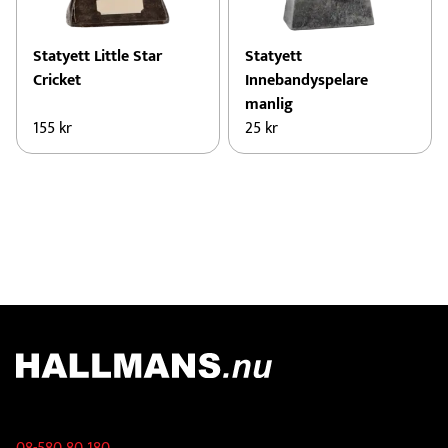
Statyett Little Star
Statyett
Cricket
Innebandyspelare
manlig
155
kr
25
kr
Kontakt