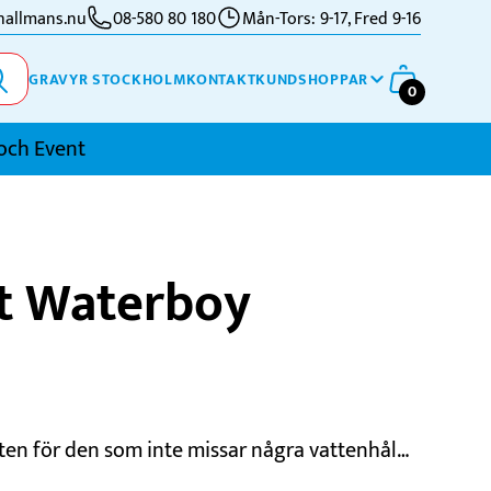
allmans.nu
08-580 80 180
Mån-Tors: 9-17, Fred 9-16
GRAVYR STOCKHOLM
KONTAKT
KUNDSHOPPAR
0
och Event
imning
tt Waterboy
kidor
kytte
ennis
vriga Sporter
ten för den som inte missar några vattenhål…