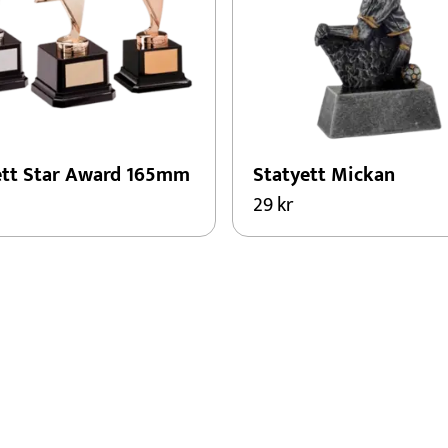
ett Star Award 165mm
Statyett Mickan
29
kr
kten
er.