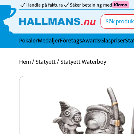
Handla på faktura
Säker betalning med
Pokaler
Medaljer
FöretagsAwards
Glaspriser
Sta
Idrotter
Hem
/
Statyett
/ Statyett Waterboy
Badminton
Basket
Biljard
Bordtennis
Boule
Bowling
Cricket