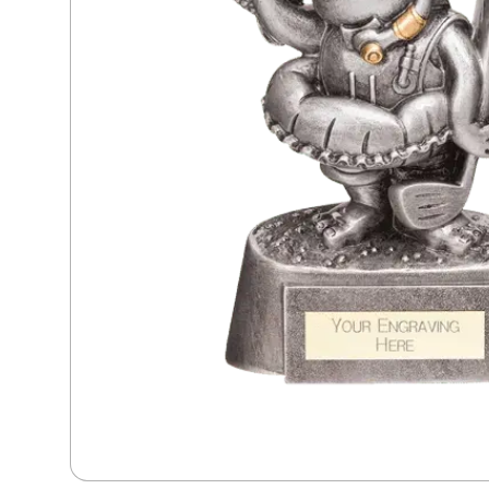
Dans
Dart
Djur
Fiske