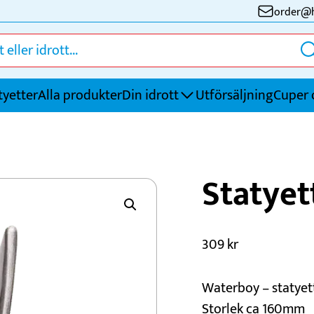
order@h
tyetter
Alla produkter
Din idrott
Utförsäljning
Cuper 
Fotboll
S
Statye
Friidrott
S
Golf
S
Handboll
T
309
kr
Innebandy
Ö
Ishockey
Waterboy – statyet
Storlek ca 160mm
Kampsport