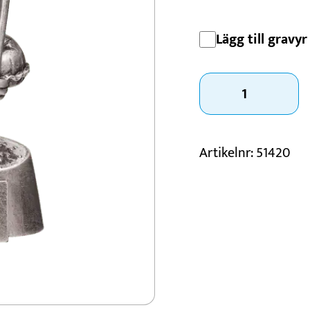
Konståkning
Lägg till gravyr 
Motorsport
Padel
Statyett
Schack
Waterboy
mängd
Artikelnr:
51420