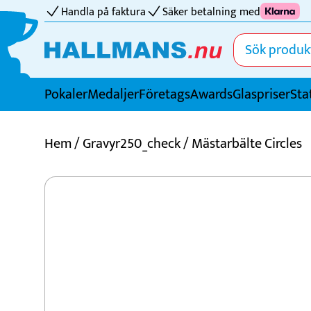
Handla på faktura
Säker betalning med
Pokaler
Medaljer
FöretagsAwards
Glaspriser
Sta
Idrotter
Hem
/
Gravyr250_check
/ Mästarbälte Circles
Badminton
Basket
Biljard
Bordtennis
Boule
Bowling
Cricket