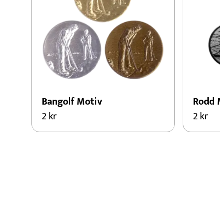
Bangolf Motiv
Rodd 
2
kr
2
kr