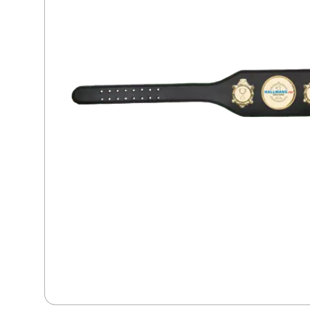
Dans
Dart
Djur
Fiske