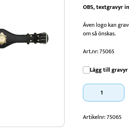
OBS, textgravyr i
Konståkning
Motorsport
Även logo kan grave
Padel
om så önskas.
Schack
Art.nr: 75065
Lägg till gravyr 
Mästarbälte
Circles
mängd
Artikelnr:
75065