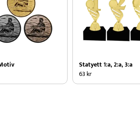
Motiv
Statyett 1:a, 2:a, 3:a
63
kr
Den
här
produkten
har
flera
varianter.
De