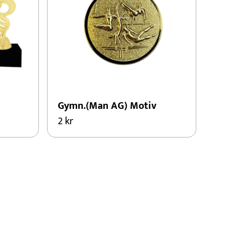
Gymn.(Man AG) Motiv
2
kr