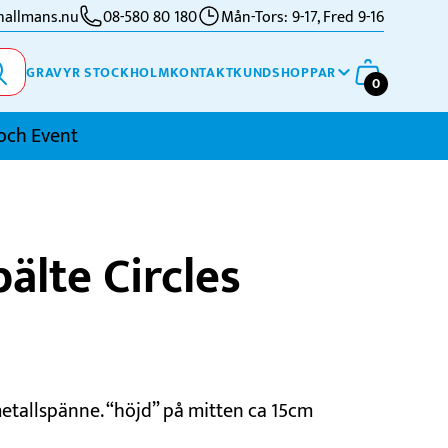
allmans.nu
08-580 80 180
Mån-Tors: 9-17, Fred 9-16
GRAVYR STOCKHOLM
KONTAKT
KUNDSHOPPAR
0
och Event
imning
älte Circles
kidor
kytte
ennis
vriga Sporter
tallspänne. “höjd” på mitten ca 15cm