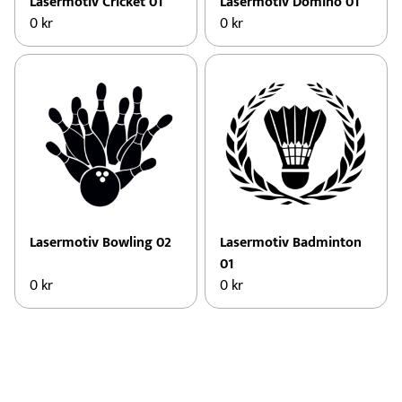
Lasermotiv Cricket 01
Lasermotiv Domino 01
0
kr
0
kr
Lasermotiv Bowling 02
Lasermotiv Badminton
01
0
kr
0
kr