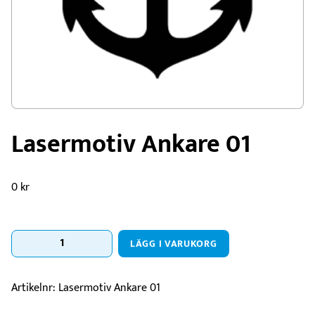
Lasermotiv Ankare 01
0
kr
Lasermotiv
LÄGG I VARUKORG
Ankare
01
mängd
Artikelnr:
Lasermotiv Ankare 01