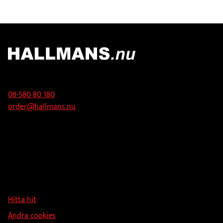
Kontakt
08-580 80 180
order@hallmans.nu
Adress
Hallmans Försäljnings AB
Svandammsvägen 18
126 34 Stockholm
Hitta hit
Ändra cookies