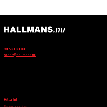
Kontakt
08-580 80 180
order@hallmans.nu
Adress
Hallmans Försäljnings AB
Svandammsvägen 18
126 34 Stockholm
Hitta hit