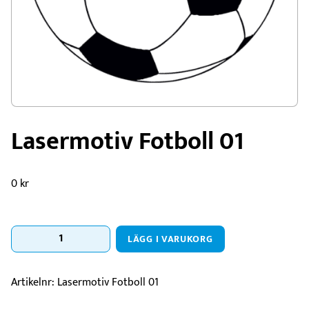
Lasermotiv Fotboll 01
0
kr
Lasermotiv
LÄGG I VARUKORG
Fotboll
01
mängd
Artikelnr:
Lasermotiv Fotboll 01