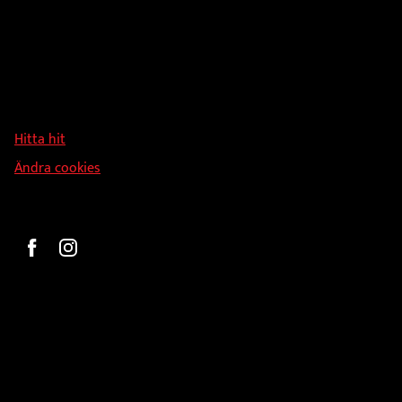
Adress
Hallmans Försäljnings AB
Svandammsvägen 18
126 34 Stockholm
Hitta hit
Ändra cookies
Beställ
Gravyr och tryck