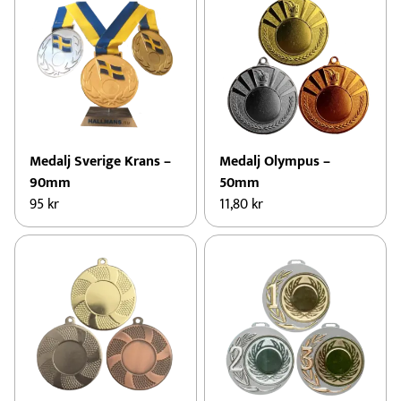
Medalj Sverige Krans –
Medalj Olympus –
90mm
50mm
95
kr
11,80
kr
Den
Den
här
här
produkten
produkten
har
har
flera
flera
varianter.
varianter.
De
De
olika
olika
alternativen
alternativen