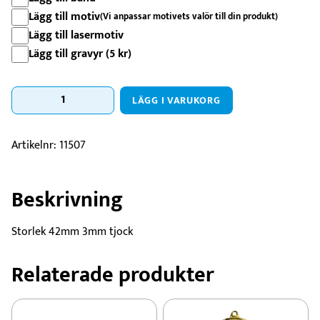
Lägg till motiv
(Vi anpassar motivets valör till din produkt)
Lägg till lasermotiv
Lägg till gravyr (
5
kr
)
Medalj
LÄGG I VARUKORG
Blad
-
42mm
Artikelnr:
11507
mängd
Beskrivning
Storlek 42mm 3mm tjock
Relaterade produkter