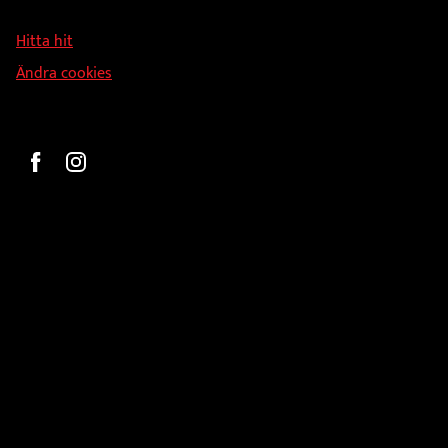
126 34 Stockholm
Hitta hit
Ändra cookies
Beställ
Gravyr och tryck
Pokaler
Glasprodukter
Medaljer
Statyetter