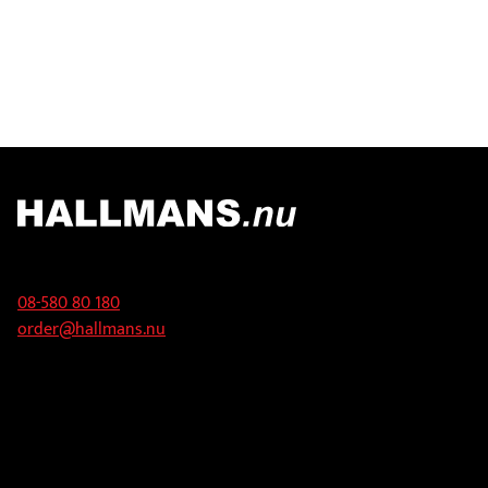
Kontakt
08-580 80 180
order@hallmans.nu
Adress
Hallmans Försäljnings AB
Svandammsvägen 18