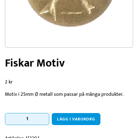
Fiskar Motiv
2
kr
Motiv i 25mm Ø metall som passar på många produkter.
Fiskar
LÄGG I VARUKORG
Motiv
mängd