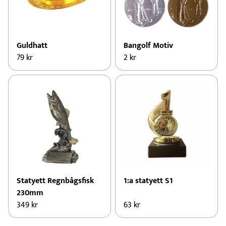
Guldhatt
Bangolf Motiv
79
kr
2
kr
Statyett Regnbågsfisk
1:a statyett S1
230mm
349
kr
63
kr