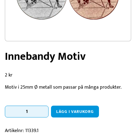
Innebandy Motiv
2
kr
Motiv i 25mm Ø metall som passar på många produkter.
Innebandy
LÄGG I VARUKORG
Motiv
mängd
Artikelnr:
11339.1