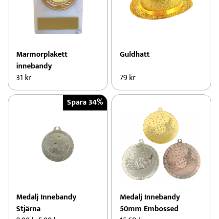
Marmorplakett
Guldhatt
innebandy
31
kr
79
kr
Spara 34%
Medalj Innebandy
Medalj Innebandy
Stjärna
50mm Embossed