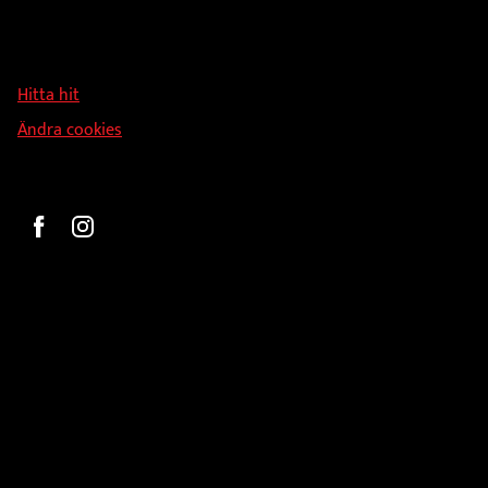
Hallmans Försäljnings AB
Svandammsvägen 18
126 34 Stockholm
Hitta hit
Ändra cookies
Beställ
Gravyr och tryck
Pokaler
Glasprodukter
Medaljer