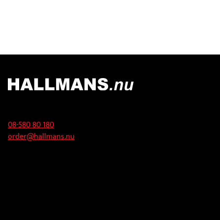
Kontakt
08-580 80 180
order@hallmans.nu
Adress
Hallmans Försäljnings AB
Svandammsvägen 18
126 34 Stockholm