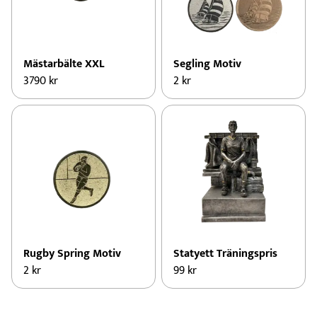
Mästarbälte XXL
Segling Motiv
3790
kr
2
kr
Rugby Spring Motiv
Statyett Träningspris
2
kr
99
kr