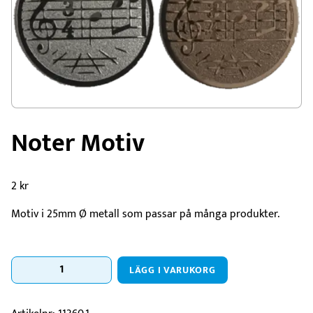
Noter Motiv
2
kr
Motiv i 25mm Ø metall som passar på många produkter.
Noter
LÄGG I VARUKORG
Motiv
mängd