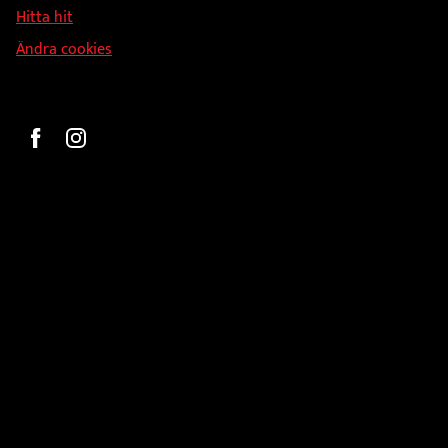
Hitta hit
Ändra cookies
Beställ
Gravyr och tryck
Pokaler
Glasprodukter
Medaljer
Statyetter
Information