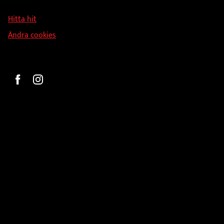
126 34 Stockholm
Hitta hit
Ändra cookies
Beställ
Gravyr och tryck
Pokaler
Glasprodukter
Medaljer
Statyetter