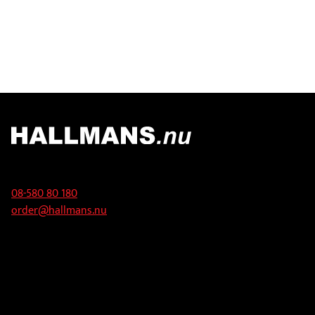
Kontakt
08-580 80 180
order@hallmans.nu
Adress
Hallmans Försäljnings AB
Svandammsvägen 18