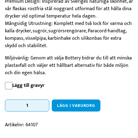
Premium Design: Inspirerad av Sveriges naturliga skönhet, är
vår flaskas rostfria stål noggrant utformad för att hålla dina
drycker vid optimal temperatur hela dagen.
Mångsidig Utrustning: Komplett med två lock för varma och
kalla drycker, sugrör, sugrörsrengörare, Paracord-handtag,
kompass, visselpipa, karbinhake och silikonbas för extra
skydd och stabilitet.
Miljövänlig: Genom att välja Bottery bidrar du till att minska
plastavfall och väljer ett hållbart alternativ för både miljön
och din egen hälsa.
Lägg till gravyr
Bottery
LÄGG I VARUKORG
Flaska
1
liter
Artikelnr:
64107
Svart