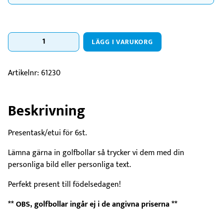
Presentask
LÄGG I VARUKORG
för
bollar
mängd
Artikelnr:
61230
Beskrivning
Presentask/etui för 6st.
Lämna gärna in golfbollar så trycker vi dem med din
personliga bild eller personliga text.
Perfekt present till födelsedagen!
** OBS, golfbollar ingår ej i de angivna priserna **