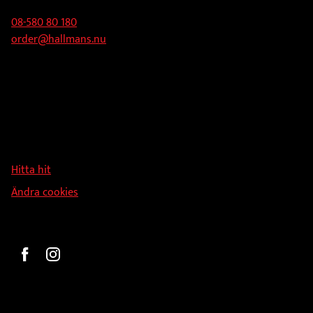
produktsidan
08-580 80 180
order@hallmans.nu
Adress
Hallmans Försäljnings AB
Svandammsvägen 18
126 34 Stockholm
Hitta hit
Ändra cookies