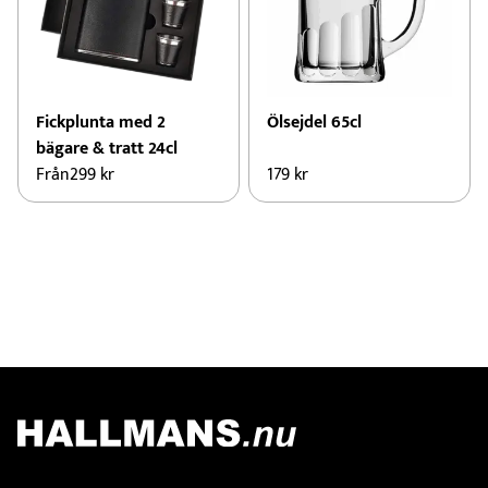
Fickplunta med 2
Ölsejdel 65cl
bägare & tratt 24cl
Från
299
kr
179
kr
Den
här
produkten
har
flera
varianter.
De
olika
alternativen
kan
väljas
Kontakt
på