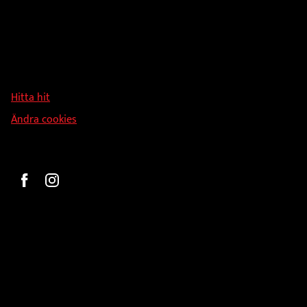
Adress
Hallmans Försäljnings AB
Svandammsvägen 18
126 34 Stockholm
Hitta hit
Ändra cookies
Beställ
Gravyr och tryck
Pokaler