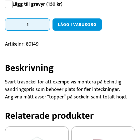
Lägg till gravyr (
150
kr
)
Träsockel
LÄGG I VARUKORG
Kub
Svart
mängd
Artikelnr:
80149
Beskrivning
Svart träsockel för att exempelvis montera på befintlig
vandringspris som behöver plats för fler inteckningar.
Angivna mått avser “toppen” på sockeln samt totalt höjd.
Relaterade produkter