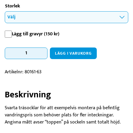
Storlek
Lägg till gravyr (
150
kr
)
Träsocklar
LÄGG I VARUKORG
Lyx
Svart
2-
Artikelnr:
80161-63
storlekar
mängd
Beskrivning
Svarta träsocklar för att exempelvis montera på befintlig
vandringspris som behöver plats för fler inteckningar.
Angivna mått avser “toppen” på sockeln samt totalt höjd.