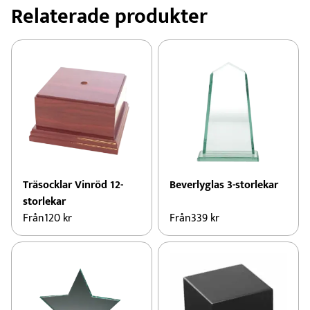
Relaterade produkter
Träsocklar Vinröd 12-
Beverlyglas 3-storlekar
storlekar
Från
120
kr
Från
339
kr
Den
Den
här
här
produkten
produkten
har
har
flera
flera