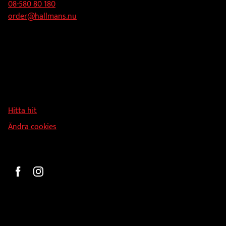
08-580 80 180
order@hallmans.nu
Adress
Hallmans Försäljnings AB
Svandammsvägen 18
126 34 Stockholm
Hitta hit
Ändra cookies