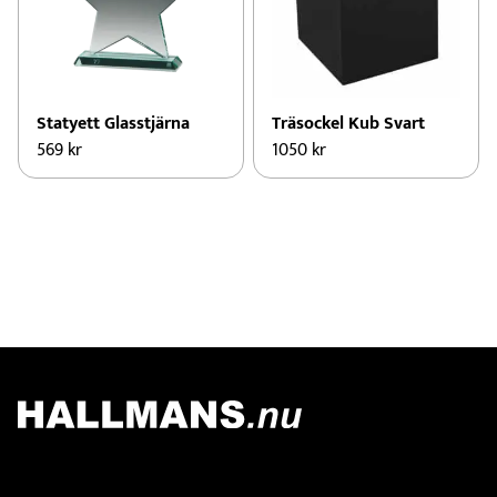
varianter.
varianter.
De
De
olika
olika
alternativen
alternativen
kan
kan
Statyett Glasstjärna
Träsockel Kub Svart
väljas
väljas
569
kr
1050
kr
på
på
produktsidan
produktsidan
Kontakt