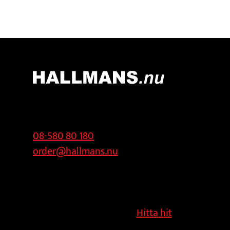
Kontakt
Adress
08-580 80 180
Hallmans
order@hallmans.nu
Försäljnings AB
Svandammsvägen
18
126 34 Stockholm
Hitta hit