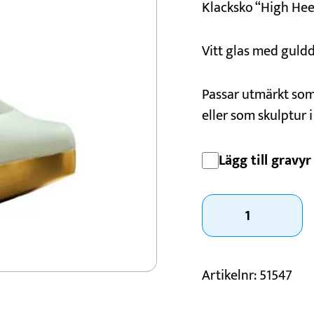
Klacksko “High Hee
Konståkning
Motorsport
Vitt glas med guld
Padel
Schack
Passar utmärkt som 
eller som skulptur i
Lägg till gravyr 
Klacksko
"High
Heel
Trophy"
Artikelnr:
51547
mängd