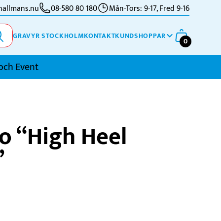
allmans.nu
08-580 80 180
Mån-Tors: 9-17, Fred 9-16
GRAVYR STOCKHOLM
KONTAKT
KUNDSHOPPAR
0
och Event
imning
o “High Heel
kidor
”
kytte
ennis
vriga Sporter