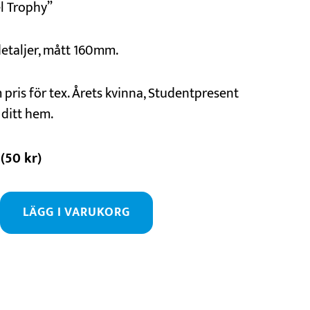
l Trophy”
detaljer, mått 160mm.
pris för tex. Årets kvinna, Studentpresent
 ditt hem.
(
50
kr
)
LÄGG I VARUKORG