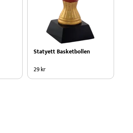
Statyett Basketbollen
29
kr