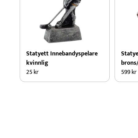
Statyett Innebandyspelare
Staty
kvinnlig
brons
25
kr
599
kr