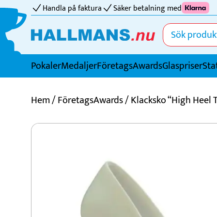
Handla på faktura
Säker betalning med
Pokaler
Medaljer
FöretagsAwards
Glaspriser
Sta
Idrotter
Hem
/
FöretagsAwards
/ Klacksko “High Heel 
Badminton
Basket
Biljard
Bordtennis
Boule
Bowling
Cricket