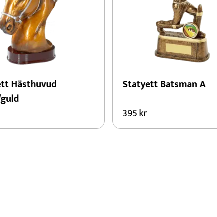
ett Hästhuvud
Statyett Batsman A
/guld
395
kr