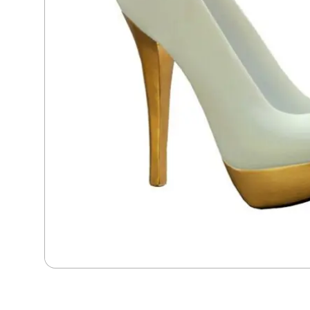
Dans
Dart
Djur
Fiske