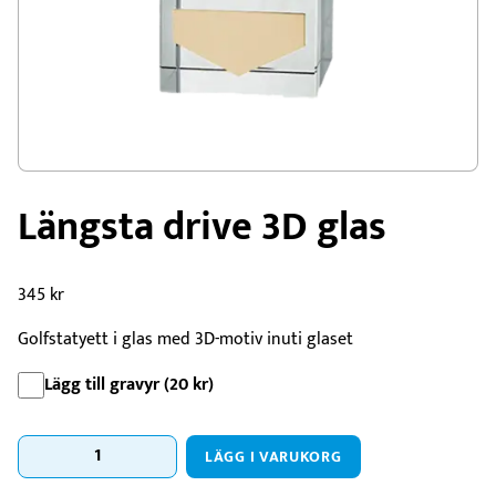
Längsta drive 3D glas
345
kr
Golfstatyett i glas med 3D-motiv inuti glaset
Lägg till gravyr (
20
kr
)
Längsta
LÄGG I VARUKORG
drive