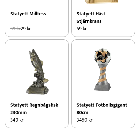
Statyett Milltess
Statyett Häst
Stjärnkrans
Det
Det
39
kr
29
kr
59
kr
ursprungliga
nuvarande
priset
priset
var:
är:
39 kr.
29 kr.
Statyett Regnbågsfisk
Statyett Fotbollsgigant
230mm
80cm
349
kr
3450
kr