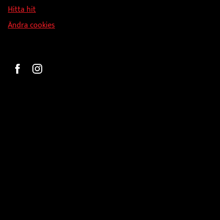
Hitta hit
Ändra cookies
Beställ
Gravyr och tryck
Pokaler
Glasprodukter
Medaljer
Statyetter
Information