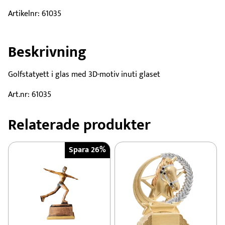
3D
glas
Artikelnr:
61035
mängd
Beskrivning
Golfstatyett i glas med 3D-motiv inuti glaset
Art.nr: 61035
Relaterade produkter
Spara 26%