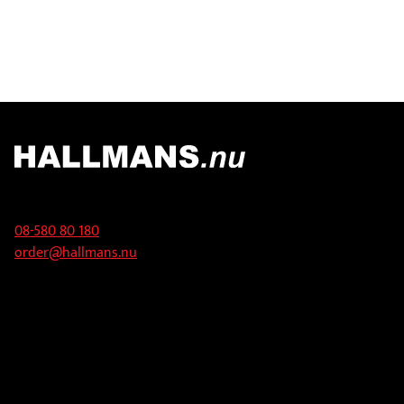
Kontakt
08-580 80 180
order@hallmans.nu
Adress
Hallmans Försäljnings AB
Svandammsvägen 18
126 34 Stockholm