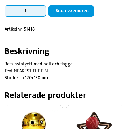
Statyett
LÄGG I VARUKORG
Närmast
hål
stars
Artikelnr:
51418
mängd
Beskrivning
Retsinstatyett med boll och flagga
Text NEAREST THE PIN
Storlek ca 170x130mm
Relaterade produkter