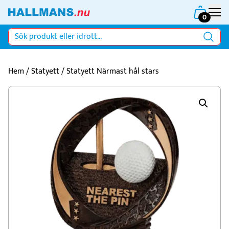
0
Hem
/
Statyett
/ Statyett Närmast hål stars