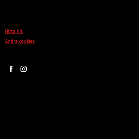
Hallmans Försäljnings AB
Svandammsvägen 18
126 34 Stockholm
Hitta hit
Ändra cookies
Beställ
Gravyr och tryck
Pokaler
Glasprodukter