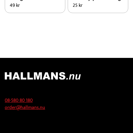
49
kr
25
kr
Kontakt
08-580 80 180
order@hallmans.nu
Adress