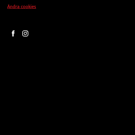
Ändra cookies
Beställ
Gravyr och tryck
Pokaler
Glasprodukter
Medaljer
Statyetter
Information