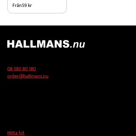
Från
59
kr
Kontakt
08-580 80 180
order@hallmans.nu
Adress
Hallmans Försäljnings AB
Svandammsvägen 18
126 34 Stockholm
Hitta hit