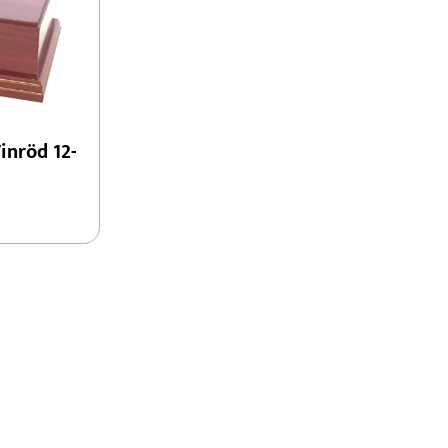
Konståkning
Motorsport
Padel
Schack
inröd 12-