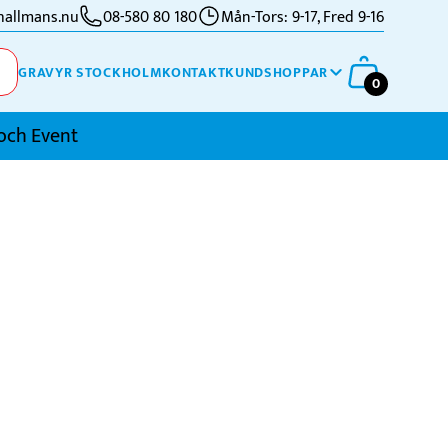
allmans.nu
08-580 80 180
Mån-Tors: 9-17, Fred 9-16
GRAVYR STOCKHOLM
KONTAKT
KUNDSHOPPAR
0
och Event
imning
kidor
kytte
ennis
vriga Sporter