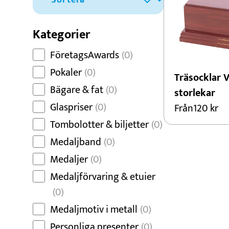
Dans
Dart
Kategorier
Djur
FöretagsAwards
(0)
Fiske
Pokaler
(0)
Träsocklar V
Bägare & fat
(0)
storlekar
Glaspriser
(0)
Från
120
kr
Tombolotter & biljetter
(0)
Medaljband
(0)
Medaljer
(0)
Medaljförvaring & etuier
(0)
Medaljmotiv i metall
(0)
Personliga presenter
(0)