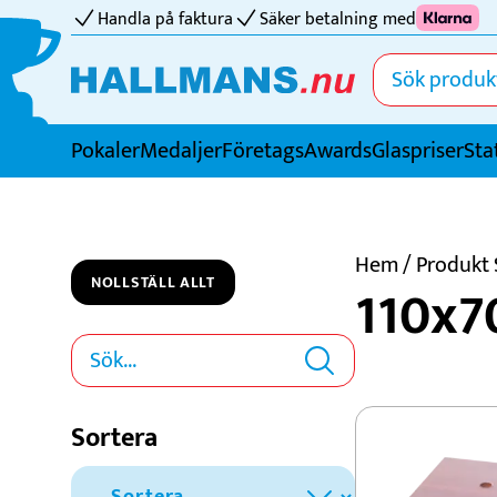
Handla på faktura
Säker betalning med
Pokaler
Medaljer
FöretagsAwards
Glaspriser
Sta
Idrotter
Badminton
Hem
/ Produkt 
NOLLSTÄLL ALLT
110x
Basket
Biljard
Bordtennis
Boule
Sortera
Bowling
Cricket