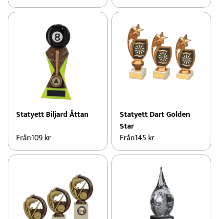
Statyett Biljard Åttan
Statyett Dart Golden
Star
Från
109
kr
Från
145
kr