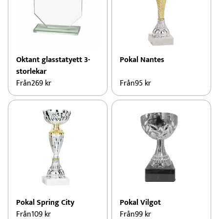
Oktant glasstatyett 3-
Pokal Nantes
storlekar
Från
269
kr
Från
95
kr
Pokal Spring City
Pokal Vilgot
Från
109
kr
Från
99
kr