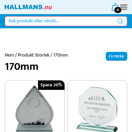
0
Hem
/ Produkt Storlek / 170mm
FILTRERA
170mm
Spara 20%