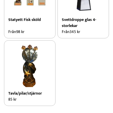
Statyett Fisk sköld
Svettdroppe glas 4-
storlekar
Från
98
kr
Från
345
kr
Tavla/pilar/stjärnor
85
kr