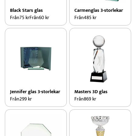
Black Stars glas
Carmenglas 3-storlekar
Från
75
kr
Från
60
kr
Från
485
kr
Jennifer glas 3-storlekar
Masters 3D glas
Från
299
kr
Från
869
kr