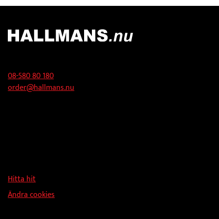
Kontakt
08-580 80 180
order@hallmans.nu
Adress
Hallmans Försäljnings AB
Svandammsvägen 18
126 34 Stockholm
Hitta hit
Ändra cookies