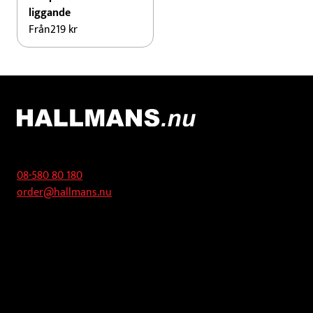
liggande
Från
219
kr
Kontakt
08-580 80 180
order@hallmans.nu
Adress
Hallmans Försäljnings AB
Svandammsvägen 18
126 34 Stockholm