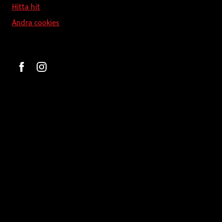
Hitta hit
Ändra cookies
Beställ
Gravyr och tryck
Pokaler
Glasprodukter
Medaljer
Statyetter
Information