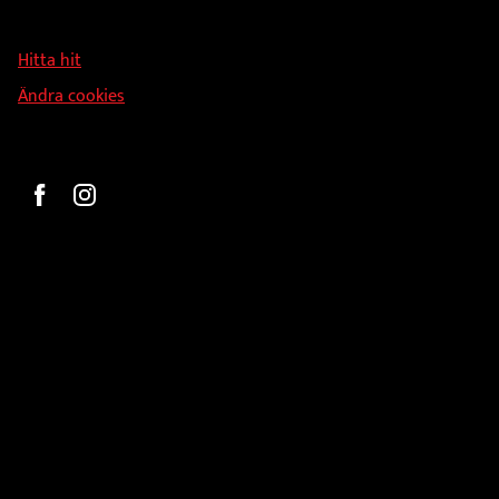
Svandammsvägen 18
126 34 Stockholm
Hitta hit
Ändra cookies
Beställ
Gravyr och tryck
Pokaler
Glasprodukter
Medaljer
Statyetter