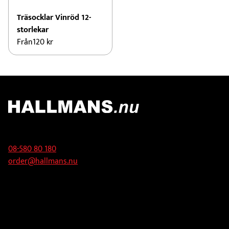
Träsocklar Vinröd 12-
storlekar
Från
120
kr
Kontakt
08-580 80 180
order@hallmans.nu
Adress
Hallmans Försäljnings AB