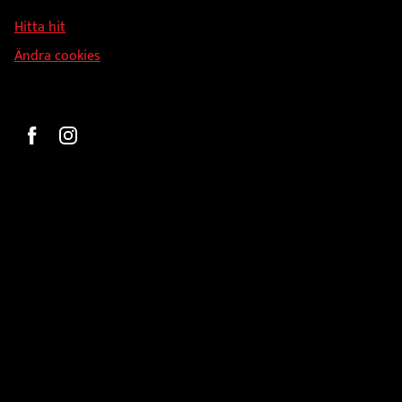
126 34 Stockholm
Hitta hit
Ändra cookies
Beställ
Gravyr och tryck
Pokaler
Glasprodukter
Medaljer
Statyetter