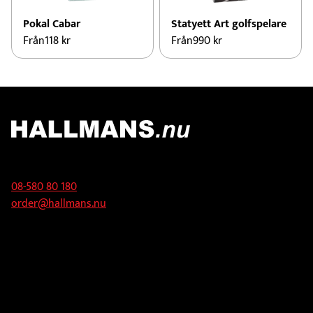
Pokal Cabar
Statyett Art golfspelare
Från
118
kr
Från
990
kr
Kontakt
08-580 80 180
order@hallmans.nu
Adress
Hallmans Försäljnings AB
Svandammsvägen 18