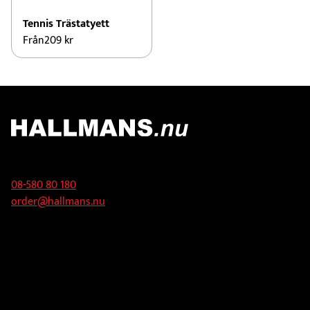
Tennis Trästatyett
Från
209
kr
Kontakt
08-580 80 180
order@hallmans.nu
Adress
Hallmans Försäljnings AB
Svandammsvägen 18