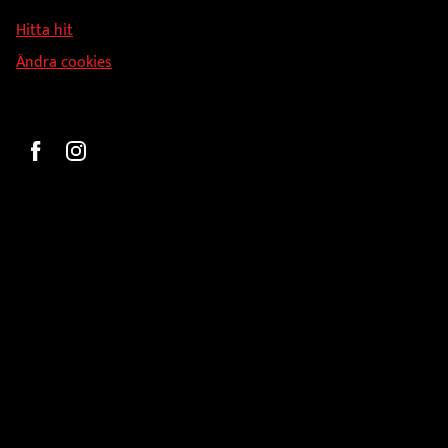
126 34 Stockholm
Hitta hit
Ändra cookies
Beställ
Gravyr och tryck
Pokaler
Glasprodukter
Medaljer
Statyetter