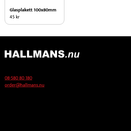
Glasplakett 100x80mm
45
kr
Kontakt
08-580 80 180
order@hallmans.nu
Adress
Hallmans Försäljnings AB
Svandammsvägen 18