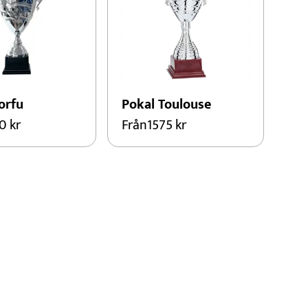
orfu
Pokal Toulouse
90
kr
Från
1575
kr