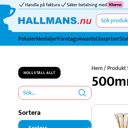
Handla på faktura
Säker betalning med
Pokaler
Medaljer
FöretagsAwards
Glaspriser
Sta
Idrotter
Badminton
Hem
/ Produkt
NOLLSTÄLL ALLT
500
Basket
Biljard
Bordtennis
Boule
Sortera
Bowling
Cricket