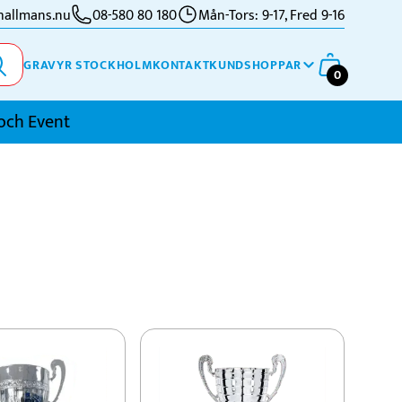
allmans.nu
08-580 80 180
Mån-Tors: 9-17, Fred 9-16
GRAVYR STOCKHOLM
KONTAKT
KUNDSHOPPAR
0
och Event
imning
kidor
kytte
ennis
vriga Sporter