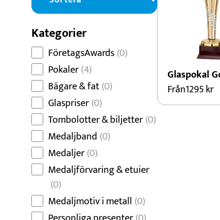
Dans
Dart
Kategorier
Djur
FöretagsAwards
(0)
Fiske
Pokaler
(4)
Glaspokal G
Bägare & fat
(0)
Från
1295
kr
Glaspriser
(0)
Tombolotter & biljetter
(0)
Medaljband
(0)
Medaljer
(0)
Medaljförvaring & etuier
(0)
Medaljmotiv i metall
(0)
Personliga presenter
(0)