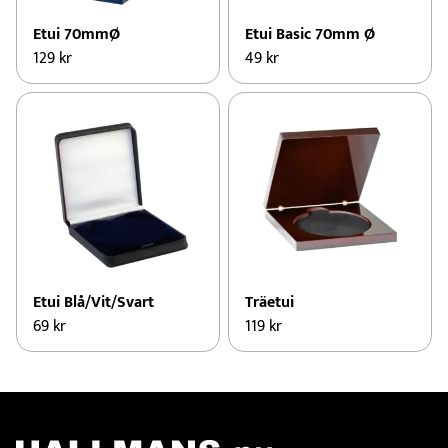
Etui 70mmØ
Etui Basic 70mm Ø
129
kr
49
kr
Etui Blå/Vit/Svart
Träetui
69
kr
119
kr