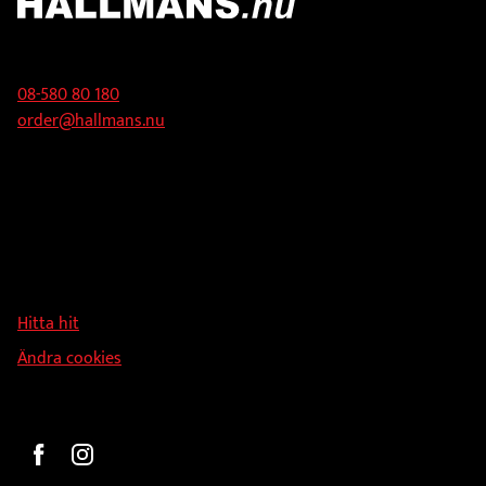
Kontakt
08-580 80 180
order@hallmans.nu
Adress
Hallmans Försäljnings AB
Svandammsvägen 18
126 34 Stockholm
Hitta hit
Ändra cookies